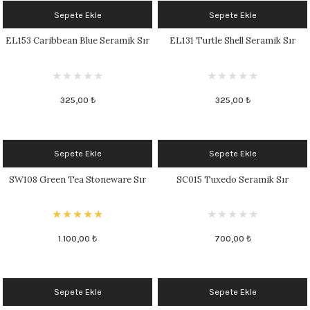
Sepete Ekle
Sepete Ekle
 - 1305 °C
Stoneware Flux
EL153 Caribbean Blue Seramik Sır
EL131 Turtle Shell Seramik Sır
285 °C
99 - 1222 °C
325,00 ₺
325,00 ₺
999 - 1046 °C
 1222 °C
Sepete Ekle
Sepete Ekle
SW108 Green Tea Stoneware Sır
SC015 Tuxedo Seramik Sır
- 1046 °C
 999 - 1046 °C
1.100,00 ₺
700,00 ₺
1063 °C
046 °C
Sepete Ekle
Sepete Ekle