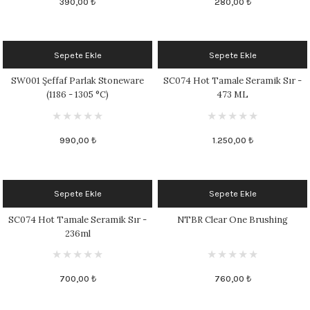
390,00 ₺
280,00 ₺
Sepete Ekle
Sepete Ekle
SW001 Şeffaf Parlak Stoneware
SC074 Hot Tamale Seramik Sır -
(1186 - 1305 °C)
473 ML
990,00 ₺
1.250,00 ₺
Sepete Ekle
Sepete Ekle
SC074 Hot Tamale Seramik Sır -
NTBR Clear One Brushing
236ml
700,00 ₺
760,00 ₺