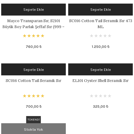
Sepete Ekle
Sepete Ekle
Mayco Transparan Sır, S2101
SC016 Cotton Tail Seramik Sır 473
Büyük Boy Parlak Şeffaf Sır (999 –
ML
1046 °C)
760,00 ₺
1.250,00 ₺
Sepete Ekle
Sepete Ekle
SC016 Cotton Tail Seramik Sır
EL101 Oyster Shell Seramik Sır
700,00 ₺
325,00 ₺
TÜKENDİ
Stokta Yok