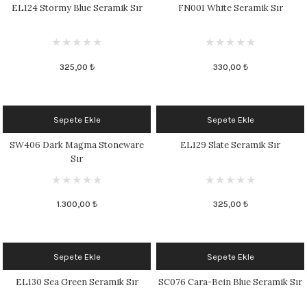
EL124 Stormy Blue Seramik Sır
FN001 White Seramik Sır
1305 °C
um 999 - 1222 °C
325,00 ₺
330,00 ₺
– 1305 °C
Sepete Ekle
Sepete Ekle
SW406 Dark Magma Stoneware
EL129 Slate Seramik Sır
Sır
1.300,00 ₺
325,00 ₺
Sepete Ekle
Sepete Ekle
EL130 Sea Green Seramik Sır
SC076 Cara-Bein Blue Seramik Sır