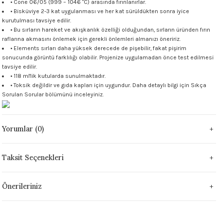
• Cone 06/05 (999 – 1046 °C) arasında fırınlanırlar.
 - 1305 °C
• Bisküviye 2-3 kat uygulanması ve her kat sürüldükten sonra iyice
Stoneware Flux
kurutulması tavsiye edilir.
• Bu sırların hareket ve akışkanlık özelliği olduğundan, sırların üründen fırın
285 °C
raflarına akmasını önlemek için gerekli önlemleri almanızı öneririz.
• Elements sırları daha yüksek derecede de pişebilir, fakat pişirim
sonucunda görüntü farklılığı olabilir. Projenize uygulamadan önce test edilmesi
99 - 1222 °C
tavsiye edilir.
• 118 ml'lik kutularda sunulmaktadır.
999 - 1046 °C
• Toksik değildir ve gıda kapları için uygundur. Daha detaylı bilgi için
Sıkça
Sorulan Sorular
bölümünü inceleyiniz.
 1222 °C
Yorumlar (0)
- 1046 °C
 999 - 1046 °C
Taksit Seçenekleri
1063 °C
Önerileriniz
046 °C