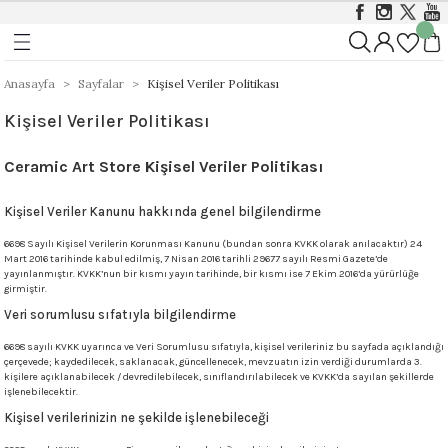
Geri Dön
Geri Dön
Geri Dön
ı
ı
Foundations Sırları 999 - 1046 
Stoneware 1186 - 1305 °C
Anasayfa
Sayfalar
Kişisel Veriler Politikası
Kişisel Veriler Politikası
rları 999 - 1305 °C
istik Sırlar 1030 - 1050 °C
ı
Opak
Stoneware Klasik, Kristal ve Mat Sırlar
Ceramic Art Store Kişisel Veriler Politikası
&Coat 999-1305 °C
istik Sırlar 1190 - 1230 °C
ası
Mat
Stoneware Parlak (Gloss) Sırlar
Kişisel Veriler Kanunu hakkında genel bilgilendirme
arı 999 - 1046 °C
t Sırlar 1030°C – 1050°C
ger
Yarı Şeffaf
Stoneware Özellikli ve Dokulu Sırlar
6698 Sayılı Kişisel Verilerin Korunması Kanunu (bundan sonra KVKK olarak anılacaktır) 24
Mart 2016 tarihinde kabul edilmiş, 7 Nisan 2016 tarihli 29677 sayılı Resmi Gazete’de
 999 - 1046 °C
1000 - 1230 °C
yayınlanmıştır. KVKK’nun bir kısmı yayın tarihinde, bir kısmı ise 7 Ekim 2016’da yürürlüğe
Stoneware Engobe
girmiştir.
Veri sorumlusu sıfatıyla bilgilendirme
9 - 1046 °C
Stoneware Şeffaf Sırlar
6698 sayılı KVKK uyarınca ve Veri Sorumlusu sıfatıyla, kişisel verileriniz bu sayfada açıklandığı
çerçevede; kaydedilecek, saklanacak, güncellenecek, mevzuatın izin verdiği durumlarda 3.
 1305 °C
Ritual Glaze - Melt Gloop
kişilere açıklanabilecek / devredilebilecek, sınıflandırılabilecek ve KVKK’da sayılan şekillerde
işlenebilecektir.
Kişisel verilerinizin ne şekilde işlenebileceği
Koruyucu)
Ritual Glaze - Beads