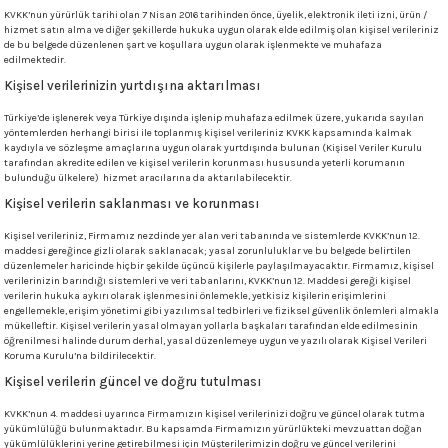
KVKK’nun yürürlük tarihi olan 7 Nisan 2016 tarihinden önce, üyelik, elektronik ileti izni, ürün /
hizmet satın alma ve diğer şekillerde hukuka uygun olarak elde edilmiş olan kişisel verileriniz
de bu belgede düzenlenen şart ve koşullara uygun olarak işlenmekte ve muhafaza
edilmektedir.
Kişisel verilerinizin yurtdışına aktarılması
Türkiye’de işlenerek veya Türkiye dışında işlenip muhafaza edilmek üzere, yukarıda sayılan
yöntemlerden herhangi birisi ile toplanmış kişisel verileriniz KVKK kapsamında kalmak
kaydıyla ve sözleşme amaçlarına uygun olarak yurtdışında bulunan (Kişisel Veriler Kurulu
tarafından akredite edilen ve kişisel verilerin korunması hususunda yeterli korumanın
bulunduğu ülkelere) hizmet aracılarına da aktarılabilecektir.
Kişisel verilerin saklanması ve korunması
Kişisel verileriniz, Firmamız nezdinde yer alan veri tabanında ve sistemlerde KVKK’nun 12.
maddesi gereğince gizli olarak saklanacak; yasal zorunluluklar ve bu belgede belirtilen
düzenlemeler haricinde hiçbir şekilde üçüncü kişilerle paylaşılmayacaktır. Firmamız, kişisel
verilerinizin barındığı sistemleri ve veri tabanlarını, KVKK’nun 12. Maddesi gereği kişisel
verilerin hukuka aykırı olarak işlenmesini önlemekle, yetkisiz kişilerin erişimlerini
engellemekle, erişim yönetimi gibi yazılımsal tedbirleri ve fiziksel güvenlik önlemleri almakla
mükelleftir. Kişisel verilerin yasal olmayan yollarla başkaları tarafından elde edilmesinin
öğrenilmesi halinde durum derhal, yasal düzenlemeye uygun ve yazılı olarak Kişisel Verileri
Koruma Kurulu’na bildirilecektir.
Kişisel verilerin güncel ve doğru tutulması
KVKK’nun 4. maddesi uyarınca Firmamızın kişisel verilerinizi doğru ve güncel olarak tutma
yükümlülüğü bulunmaktadır. Bu kapsamda Firmamızın yürürlükteki mevzuattan doğan
yükümlülüklerini yerine getirebilmesi için Müşterilerimizin doğru ve güncel verilerini