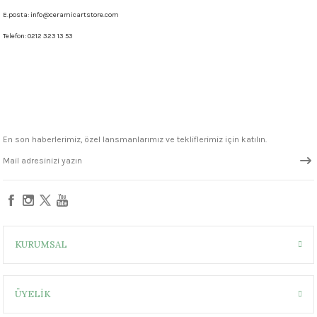
E.posta: info@ceramicartstore.com
Telefon:
0212 323 13 53
En son haberlerimiz, özel lansmanlarımız ve tekliflerimiz için katılın.
KURUMSAL
ÜYELİK