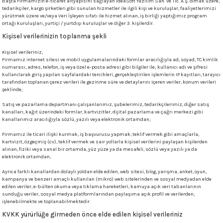
başta Firmamızın e-ticaret altyapısını sağlayan IdeaSoft Yazılım San. ve Tic. A.Ş. olmak üzere,
1305 °C
tedarikçiler, kargo şirketleri gibi sunulan hizmetler ile ilgili kişi ve kuruluşlar, faaliyetlerimizi
yürütmek üzere ve/veya Veri İşleyen sıfatı ile hizmet alınan, iş birliği yaptığımız program
ortağı kuruluşları, yurtiçi / yurtdışı kuruluşlar ve diğer 3. kişilerdir.
um 999 - 1222 °C
Kişisel verilerinizin toplanma şekli
Kişisel verileriniz,
– 1305 °C
Firmamız internet sitesi ve mobil uygulamalarındaki formlar aracılığıyla ad, soyad, TC kimlik
numarası, adres, telefon, iş veya özel e-posta adresi gibi bilgiler ile; kullanıcı adı ve şifresi
kullanılarak giriş yapılan sayfalardaki tercihleri, gerçekleştirilen işlemlerin IP kayıtları, tarayıcı
tarafından toplanan çerez verileri ile gezinme süre ve detaylarını içeren veriler, konum verileri
şeklinde;
Satış ve pazarlama departmanı çalışanlarımız, şubelerimiz, tedarikçilerimiz, diğer satış
kanalları, kağıt üzerindeki formlar, kartvizitler, dijital pazarlama ve çağrı merkezi gibi
kanallarımız aracılığıyla sözlü, yazılı veya elektronik ortamdan;
Firmamız ile ticari ilişki kurmak, iş başvurusu yapmak, teklif vermek gibi amaçlarla,
kartvizit, özgeçmiş (cv), teklif vermek ve sair yollarla kişisel verilerini paylaşan kişilerden
alınan, fiziki veya sanal bir ortamda, yüz yüze ya da mesafeli, sözlü veya yazılı ya da
elektronik ortamdan;
Ayrıca farklı kanallardan dolaylı yoldan elde edilen, web sitesi, blog, yarışma, anket, oyun,
kampanya ve benzeri amaçlı kullanılan (mikro) web sitelerinden ve sosyal medyadan elde
edilen veriler, e-bülten okuma veya tıklama hareketleri, kamuya açık veri tabanlarının
sunduğu veriler, sosyal medya platformlarından paylaşıma açık profil ve verilerden;
işlenebilmekte ve toplanabilmektedir.
KVKK yürürlüğe girmeden önce elde edilen kişisel verileriniz