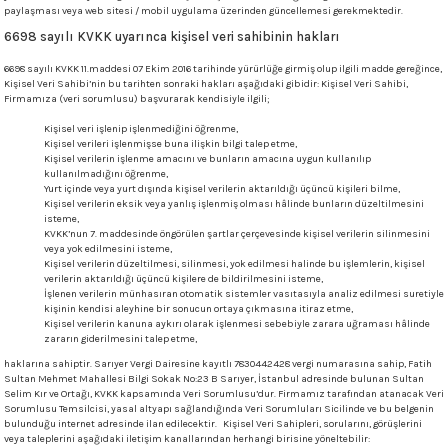
paylaşması veya web sitesi / mobil uygulama üzerinden güncellemesi gerekmektedir.
6698 sayılı KVKK uyarınca kişisel veri sahibinin hakları
6698 sayılı KVKK 11.maddesi 07 Ekim 2016 tarihinde yürürlüğe girmiş olup ilgili madde gereğince,
Kişisel Veri Sahibi’nin bu tarihten sonraki hakları aşağıdaki gibidir: Kişisel Veri Sahibi,
Firmamıza (veri sorumlusu) başvurarak kendisiyle ilgili;
Kişisel veri işlenip işlenmediğini öğrenme,
Kişisel verileri işlenmişse buna ilişkin bilgi talep etme,
Kişisel verilerin işlenme amacını ve bunların amacına uygun kullanılıp
kullanılmadığını öğrenme,
Yurt içinde veya yurt dışında kişisel verilerin aktarıldığı üçüncü kişileri bilme,
Kişisel verilerin eksik veya yanlış işlenmiş olması hâlinde bunların düzeltilmesini
isteme,
KVKK’nun 7. maddesinde öngörülen şartlar çerçevesinde kişisel verilerin silinmesini
veya yok edilmesini isteme,
Kişisel verilerin düzeltilmesi, silinmesi, yok edilmesi halinde bu işlemlerin, kişisel
verilerin aktarıldığı üçüncü kişilere de bildirilmesini isteme,
İşlenen verilerin münhasıran otomatik sistemler vasıtasıyla analiz edilmesi suretiyle
kişinin kendisi aleyhine bir sonucun ortaya çıkmasına itiraz etme,
Kişisel verilerin kanuna aykırı olarak işlenmesi sebebiyle zarara uğraması hâlinde
zararın giderilmesini talep etme,
haklarına sahiptir. Sarıyer Vergi Dairesine kayıtlı 7830442428 vergi numarasına sahip, Fatih
Sultan Mehmet Mahallesi Bilgi Sokak No:23 B Sarıyer, İstanbul adresinde bulunan Sultan
Selim Kır ve Ortağı, KVKK kapsamında Veri Sorumlusu’dur. Firmamız tarafından atanacak Veri
Sorumlusu Temsilcisi, yasal altyapı sağlandığında Veri Sorumluları Sicilinde ve bu belgenin
bulunduğu internet adresinde ilan edilecektir. Kişisel Veri Sahipleri, sorularını, görüşlerini
veya taleplerini aşağıdaki iletişim kanallarından herhangi birisine yöneltebilir: