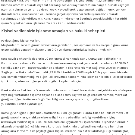
6698 sayılı KVKK uyarınca, Firmamız ile paylaştığınız kişisel verileriniz, tamamen veya
kısmen, otomatik olarak, veyahut herhangi bir veri kayıt sisteminin parçası olmak kaydıyla
 - 1305 °C
Stoneware Flux
otomatik olmayan yollarla elde edilerek, kaydedilerek, depolanarak, değiştirilerek, yeniden
düzenlenerek, kısacası veriler üzerinde gerçekleştirilen her türlü işleme konu olarak
tarafımızdan işlenebilecektir. KVKK kapsamında veriler üzerinde gerçekleştirilen her türlü
285 °C
işlem "kişisel verilerin işlenmesi” olarak kabul edilmektedir.
Kişisel verilerinizin işlenme amaçları ve hukuki sebepleri
99 - 1222 °C
Paylaştığınız kişisel veriler,
Müşterilerimize verdiğimiz hizmetlerin gereklerini, sözleşmenin ve teknolojinin gereklerine
uygun şekilde yapabilmek, sunulan ürün ve hizmetlerimizi geliştirebilmek için;
999 - 1046 °C
6563 sayılı Elektronik Ticaretin Düzenlenmesi Hakkında Kanun, 6502 sayılı Tüketicinin
Korunması Hakkında Kanun ile bu düzenlemelere dayanak yapılarak hazırlanan 26.08.2015
 1222 °C
tarihli 29457 sayılı RG’de yayınlanan Elektronik Ticarette Hizmet Sağlayıcı ve Aracı Hizmet
Sağlayıcılar Hakkında Yönetmelik, 27.11.2014 tarihli ve 29188 sayılı RG’de yayınlanan Mesafeli
Sözleşmeler Yönetmeliği ve diğer ilgili mevzuat kapsamında işlem sahibinin bilgilerini tespit
- 1046 °C
için kimlik, adres ve diğer gerekli bilgileri kaydetmek için;
Bankacılık ve Elektronik Ödeme alanında zorunlu olan ödeme sistemleri, elektronik sözleşme
veya kağıt ortamında işleme dayanak olacak tüm kayıt ve belgeleri düzenlemek; mevzuat
 999 - 1046 °C
gereği ve diğer otoritelerce öngörülen bilgi saklama, raporlama, bilgilendirme
yükümlülüklerine uymak için;
1063 °C
Kamu güvenliğine ilişkin hususlarda ve hukuki uyuşmazlıklarda, talep halinde ve mevzuat
gereği savcılıklara, mahkemelere ve ilgili kamu görevlilerine bilgi verebilmek için;
6698 sayılı KVKK ve ilgili ikincil düzenlemelere uygun olarak işlenecektir. Kişisel verilerinizin
046 °C
aktarılabileceği üçüncü kişi veya kuruluşlar hakkında bilgilendirme Yukarıda belirtilen
amaçlarla, Firmamız ile paylaştığınız kişisel verilerinizin aktarılabileceği kişi / kuruluşlar;