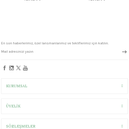
1305 °C
um 999 - 1222 °C
– 1305 °C
En son haberlerimiz, özel lansmanlarımız ve tekliflerimiz için katılın.
KURUMSAL
ÜYELİK
SÖZLEŞMELER