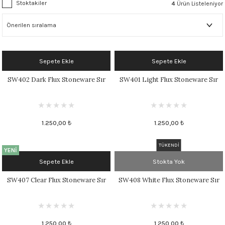
Stoktakiler
4
Ürün Listeleniyor
 - 1305 °C
Stoneware Flux
285 °C
Sepete Ekle
Sepete Ekle
99 - 1222 °C
SW402 Dark Flux Stoneware Sır
SW401 Light Flux Stoneware Sır
999 - 1046 °C
 1222 °C
1.250,00 ₺
1.250,00 ₺
- 1046 °C
TÜKENDİ
YENİ
 999 - 1046 °C
Sepete Ekle
Stokta Yok
SW407 Clear Flux Stoneware Sır
SW408 White Flux Stoneware Sır
1063 °C
046 °C
1.250,00 ₺
1.250,00 ₺