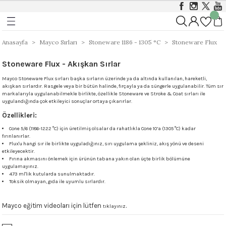
Geri Dön
Geri Dön
Geri Dön
ı
ı
Foundations Sırları 999 - 1046 
Stoneware 1186 - 1305 °C
Anasayfa
Mayco Sırları
Stoneware 1186 - 1305 °C
Stoneware Flux
Stoneware Flux - Akışkan Sırlar
rları 999 - 1305 °C
istik Sırlar 1030 - 1050 °C
ı
Opak
Stoneware Klasik, Kristal ve Mat Sırlar
Mayco Stoneware Flux sırları başka sırların üzerinde ya da altında kullanılan, hareketli,
akışkan sırlardır. Rasgele veya bir bütün halinde, fırçayla ya da süngerle uygulanabilir. Tüm sır
&Coat 999-1305 °C
istik Sırlar 1190 - 1230 °C
ası
Mat
Stoneware Parlak (Gloss) Sırlar
markalarıyla uygulanabilmekle birlikte, özellikle Stoneware ve Stroke & Coat sırları ile
uygulandığında çok etkileyici sonuçlar ortaya çıkarırlar.
arı 999 - 1046 °C
t Sırlar 1030°C – 1050°C
ger
Yarı Şeffaf
Stoneware Özellikli ve Dokulu Sırlar
Özellikleri:
Cone 5/6 (1186-1222 °C) için üretilmiş olsalar da rahatlıkla Cone 10’a (1305 °C) kadar
fırınlanırlar.
 999 - 1046 °C
1000 - 1230 °C
Stoneware Engobe
Flux'u hangi sır ile birlikte uyguladığınız, sırı uygulama şekliniz, akış yönü ve deseni
etkileyecektir.
Fırına akmasını önlemek için ürünün tabana yakın olan üçte birlik bölümüne
9 - 1046 °C
Stoneware Şeffaf Sırlar
uygulamayınız.
473 ml'lik kutularda sunulmaktadır.
Toksik olmayan, gıda ile uyumlu sırlardır.
 1305 °C
Ritual Glaze - Melt Gloop
Mayco eğitim videoları için lütfen
.
tıklayınız
Koruyucu)
Ritual Glaze - Beads