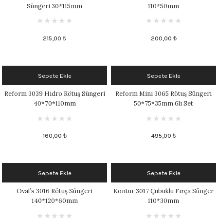
Süngeri 30*115mm
110*50mm
1305 °C
um 999 - 1222 °C
215,00 ₺
200,00 ₺
– 1305 °C
Sepete Ekle
Sepete Ekle
Reform 3039 Hidro Rötuş Süngeri
Reform Mini 3065 Rötuş Süngeri
40*70*110mm
50*75*35mm 6lı Set
160,00 ₺
495,00 ₺
Sepete Ekle
Sepete Ekle
Oval’s 3016 Rötuş Süngeri
Kontur 3017 Çubuklu Fırça Sünger
140*120*60mm
110*30mm