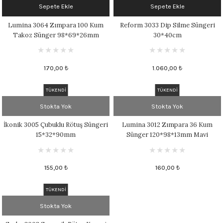
Sepete Ekle
Sepete Ekle
Lumina 3064 Zımpara 100 Kum
Reform 3033 Dip Silme Süngeri
Takoz Sünger 98*69*26mm
30*40cm
Kırmızı
170,00 ₺
1.060,00 ₺
TÜKENDİ
TÜKENDİ
Stokta Yok
Stokta Yok
İkonik 3005 Çubuklu Rötuş Süngeri
Lumina 3012 Zımpara 36 Kum
15*32*90mm
Sünger 120*98*13mm Mavi
155,00 ₺
160,00 ₺
TÜKENDİ
Stokta Yok