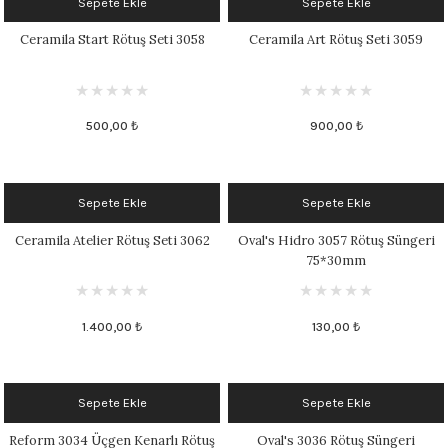
Sepete Ekle
Sepete Ekle
 - 1305 °C
Stoneware Flux
Ceramila Start Rötuş Seti 3058
Ceramila Art Rötuş Seti 3059
285 °C
99 - 1222 °C
500,00 ₺
900,00 ₺
999 - 1046 °C
Sepete Ekle
Sepete Ekle
 1222 °C
Ceramila Atelier Rötuş Seti 3062
Oval's Hidro 3057 Rötuş Süngeri
75*30mm
- 1046 °C
 999 - 1046 °C
1.400,00 ₺
130,00 ₺
1063 °C
Sepete Ekle
Sepete Ekle
046 °C
Reform 3034 Üçgen Kenarlı Rötuş
Oval's 3036 Rötuş Süngeri