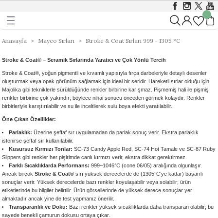
Geri Dön
Geri Dön
Geri Dön
ı
ı
Foundations Sırları 999 - 1046 
Stoneware 1186 - 1305 °C
Anasayfa
Mayco Sırları
Stroke & Coat Sırları 999 - 1305 °C
Stroke & Coat® – Seramik Sırlarında Yaratıcı ve Çok Yönlü Tercih
rları 999 - 1305 °C
istik Sırlar 1030 - 1050 °C
ı
Opak
Stoneware Klasik, Kristal ve Mat Sırlar
Stroke & Coat®, yoğun pigmentli ve kıvamlı yapısıyla fırça darbeleriyle detaylı desenler
oluşturmak veya opak görünüm sağlamak için ideal bir seridir. Hareketli sırlar olduğu için
&Coat 999-1305 °C
istik Sırlar 1190 - 1230 °C
ası
Mat
Stoneware Parlak (Gloss) Sırlar
Majolika gibi tekniklerle sürüldüğünde renkler birbirine karışmaz. Pişmemiş hali ile pişmiş
renkler birbirine çok yakındır; böylece nihai sonucu önceden görmek kolaydır. Renkler
birbirleriyle karıştırılabilir ve su ile inceltilerek sulu boya efekti yaratılabilir.
arı 999 - 1046 °C
t Sırlar 1030°C – 1050°C
ger
Yarı Şeffaf
Stoneware Özellikli ve Dokulu Sırlar
Öne Çıkan Özellikler:
Parlaklık:
Üzerine şeffaf sır uygulamadan da parlak sonuç verir. Ekstra parlaklık
 999 - 1046 °C
1000 - 1230 °C
Stoneware Engobe
istenirse şeffaf sır kullanılabilir.
Kusursuz Kırmızı Tonlar:
SC-73 Candy Apple Red, SC-74 Hot Tamale ve SC-87 Ruby
9 - 1046 °C
Slippers gibi renkler her pişirimde canlı kırmızı verir, ekstra dikkat gerektirmez.
Stoneware Şeffaf Sırlar
Farklı Sıcaklıklarda Performans:
999–1046°C (cone 06/05) aralığında olgunlaşır.
Ancak birçok
Stroke & Coat®
sırı yüksek derecelerde de (1305°C’ye kadar) başarılı
 1305 °C
Ritual Glaze - Melt Gloop
sonuçlar verir. Yüksek derecelerde bazı renkler koyulaşabilir veya solabilir; ürün
etiketlerinde bu bilgiler belirtilir. Ürün görsellerinde de yüksek derece sonuçlar yer
almaktadır ancak yine de test yapmanız önerilir.
Koruyucu)
Ritual Glaze - Beads
Transparanlık ve Doku:
Bazı renkler yüksek sıcaklıklarda daha transparan olabilir; bu
sayede benekli çamurun dokusu ortaya çıkar.