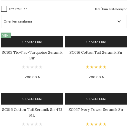
1305 °C
Stoktakiler
86
Ürün Listeleniyor
um 999 - 1222 °C
– 1305 °C
YENİ
Sepete Ekle
Sepete Ekle
SC105 Tic-Tac-Turquoise Seramik
SC016 Cotton Tail Seramik Sır
Sır
700,00 ₺
700,00 ₺
Sepete Ekle
Sepete Ekle
SC016 Cotton Tail Seramik Sır 473
SC037 Ivory Tower Seramik Sır
ML