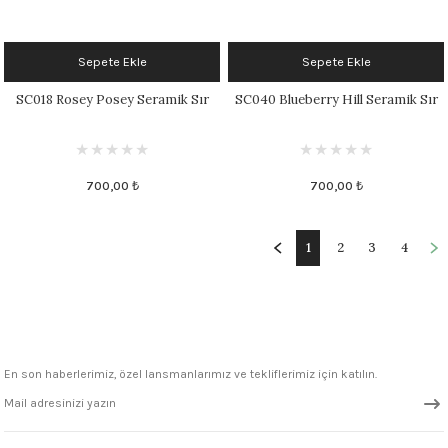
Sepete Ekle
Sepete Ekle
SC018 Rosey Posey Seramik Sır
SC040 Blueberry Hill Seramik Sır
700,00 ₺
700,00 ₺
1
2
3
4
En son haberlerimiz, özel lansmanlarımız ve tekliflerimiz için katılın.