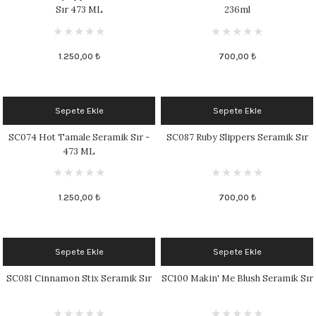
Sır 473 ML
236ml
1.250,00 ₺
700,00 ₺
Sepete Ekle
Sepete Ekle
SC074 Hot Tamale Seramik Sır -
SC087 Ruby Slippers Seramik Sır
473 ML
1.250,00 ₺
700,00 ₺
Sepete Ekle
Sepete Ekle
SC081 Cinnamon Stix Seramik Sır
SC100 Makin' Me Blush Seramik Sır