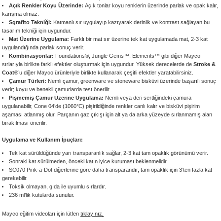
Açık Renkler Koyu Üzerinde:
Açık tonlar koyu renklerin üzerinde parlak ve opak kalır,
 - 1305 °C
Stoneware Flux
karışma olmaz.
Sgrafito Tekniği:
Katmanlı sır uygulayıp kazıyarak derinlik ve kontrast sağlayan bu
tasarım tekniği için uygundur.
285 °C
Mat Üzerine Uygulama:
Farklı bir mat sır üzerine tek kat uygulamada mat, 2-3 kat
uygulandığında parlak sonuç verir.
Kombinasyonlar:
Foundations®, Jungle Gems™, Elements™ gibi diğer Mayco
99 - 1222 °C
sırlarıyla birlikte farklı efektler oluşturmak için uygundur. Yüksek derecelerde de
Stroke &
Coat®
’u diğer Mayco ürünleriyle birlikte kullanarak çeşitli efektler yaratabilirsiniz.
Çamur Türleri:
Nemli çamur, greenware ve stoneware bisküvi üzerinde başarılı sonuç
999 - 1046 °C
verir; koyu ve benekli çamurlarda test önerilir.
Pişmemiş Çamur Üzerine Uygulama:
Nemli veya deri sertliğindeki çamura
uygulanabilir, Cone 04’de (1060°C) pişirildiğinde renkler canlı kalır ve bisküvi pişirim
 1222 °C
aşaması atlanmış olur. Parçanın gaz çıkışı için alt ya da arka yüzeyde sırlanmamış alan
bırakılması önerilir.
- 1046 °C
Uygulama ve Kullanım İpuçları:
Tek kat sürüldüğünde yarı transparanlık sağlar, 2-3 kat tam opaklık görünümü verir.
 999 - 1046 °C
Sonraki kat sürülmeden, önceki katın iyice kuruması beklenmelidir.
SC070 Pink-a-Dot diğerlerine göre daha transparandır, tam opaklık için 3’ten fazla kat
gerekebilir.
1063 °C
Toksik olmayan, gıda ile uyumlu sırlardır.
236 ml’lik kutularda sunulur.
046 °C
Mayco eğitim videoları için lütfen
tıklayınız
.