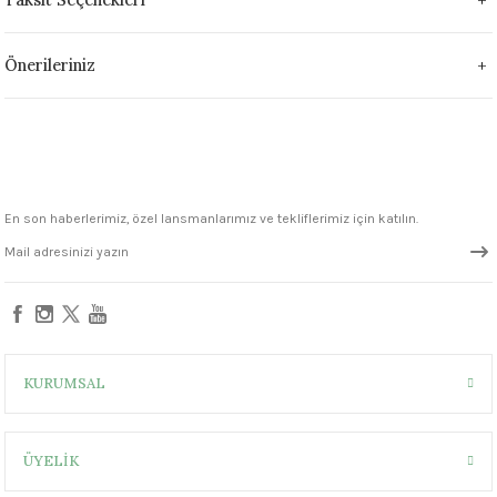
1305 °C
Önerileriniz
um 999 - 1222 °C
– 1305 °C
En son haberlerimiz, özel lansmanlarımız ve tekliflerimiz için katılın.
KURUMSAL
ÜYELİK