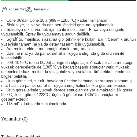
 - 1305 °C
Stoneware Flux
Yorum Yaz
Tavsiye Et
Cone 06’dan Cone 10’a (999 – 1285 °C) kadar fırınlanabilir.
285 °C
Bisküviye, ıslak ya da deri sertliğindeki çamura uygulanabilir.
Suluboya etkisi vermek için su ile inceltilebilir. Fırça veya süngerle
uygulanabilir. Sprey ile uygulamaya uygun değildir.
99 - 1222 °C
Sgraﬃto, majolica, sıçratma gibi tekniklerle kullanılabilir. Seramik ürünün
yüzeyinin tamamına ya da detay tasarım için uygulanabilir.
Ara renkler elde etme amaçlı olarak karıştırılabilir.
999 - 1046 °C
Üzerine mat ya da parlak şeffaf sır uygulandığında gıda ürünleri ile
kullanılabilir.
999–1046°C (cone 06/05) aralığında olgunlaşır. Ancak sır altlarının çoğu
 1222 °C
yüksek derecelerde de (1305°C’ye kadar) başarılı sonuçlar verir. Yüksek
derecelerde bazı renkler koyulaşabilir veya solabilir; ürün etiketlerinde bu
bilgiler belirtilir.
Ürün görselleri, sır altı boyaların üzerine herhangi bir sır uygulanmamış
- 1046 °C
mat halini ve parlak şeffaf sır uygulanmış halini birlikte göstermektedir.
Ürün görsellerinde yüksek derece sonuçları da yer almaktadır. İlk görsel
999°C, ikinci görsel 1222°C, üçüncü görsel ise 1305°C sonuçlarını
 999 - 1046 °C
göstermektedir.
118 ml'lik kutularda sunulmaktadır.
1063 °C
Yorumlar (0)
046 °C
Taksit Seçenekleri