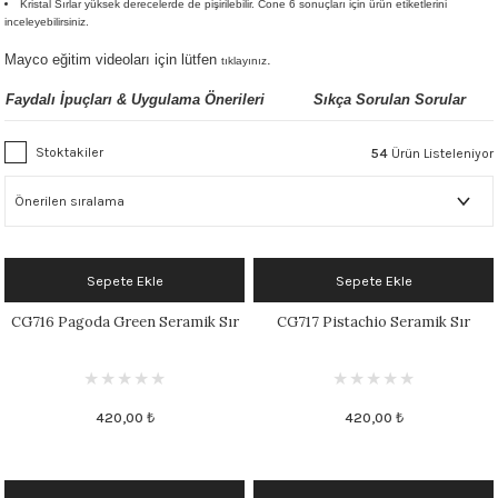
Kristal Sırlar yüksek derecelerde de pişirilebilir. Cone 6 sonuçları için ürün etiketlerini
inceleyebilirsiniz.
 - 1305 °C
Stoneware Flux
Mayco eğitim videoları için lütfen
.
tıklayınız
285 °C
Faydalı İpuçları & Uygulama Önerileri
Sıkça Sorulan Sorular
99 - 1222 °C
Stoktakiler
54
Ürün Listeleniyor
999 - 1046 °C
 1222 °C
Sepete Ekle
Sepete Ekle
- 1046 °C
CG716 Pagoda Green Seramik Sır
CG717 Pistachio Seramik Sır
 999 - 1046 °C
1063 °C
420,00 ₺
420,00 ₺
046 °C