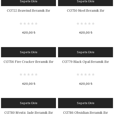
Sepete Ekle
Sepete Ekle
1305 °C
CG722 Seawind Seramik Sır
CG750 Noel Seramik Sır
um 999 - 1222 °C
– 1305 °C
420,00 ₺
420,00 ₺
Sepete Ekle
Sepete Ekle
CG756 Fire Cracker Seramik Sır
CG779 Black Opal Seramik Sır
420,00 ₺
420,00 ₺
Sepete Ekle
Sepete Ekle
CG780 Mystic Jade Seramik Sır
CG786 Obsidian Seramik Sır