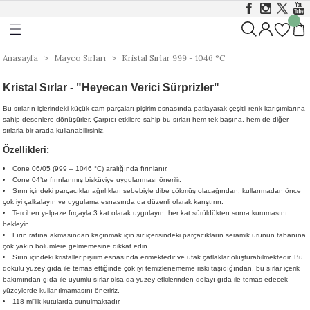
Geri Dön
Geri Dön
Geri Dön
ı
ı
Foundations Sırları 999 - 1046 
Stoneware 1186 - 1305 °C
Anasayfa
Mayco Sırları
Kristal Sırlar 999 - 1046 °C
Kristal Sırlar - "Heyecan Verici Sürprizler"
rları 999 - 1305 °C
istik Sırlar 1030 - 1050 °C
ı
Opak
Stoneware Klasik, Kristal ve Mat Sırlar
Bu sırların içlerindeki küçük cam parçaları pişirim esnasında patlayarak çeşitli renk karışımlarına
sahip desenlere dönüşürler. Çarpıcı etkilere sahip bu sırları hem tek başına, hem de diğer
&Coat 999-1305 °C
istik Sırlar 1190 - 1230 °C
ası
Mat
Stoneware Parlak (Gloss) Sırlar
sırlarla bir arada kullanabilirsiniz.
Özellikleri:
arı 999 - 1046 °C
t Sırlar 1030°C – 1050°C
ger
Yarı Şeffaf
Stoneware Özellikli ve Dokulu Sırlar
Cone 06/05 (999 – 1046 °C) aralığında fırınlanır.
Cone 04’te fırınlanmış bisküviye uygulanması önerilir.
 999 - 1046 °C
1000 - 1230 °C
Stoneware Engobe
Sırın içindeki parçacıklar ağırlıkları sebebiyle dibe çökmüş olacağından, kullanmadan önce
çok iyi çalkalayın ve uygulama esnasında da düzenli olarak karıştırın.
Tercihen yelpaze fırçayla 3 kat olarak uygulayın; her kat sürüldükten sonra kurumasını
9 - 1046 °C
Stoneware Şeffaf Sırlar
bekleyin.
Fırın rafına akmasından kaçınmak için sır içerisindeki parçacıkların seramik ürünün tabanına
çok yakın bölümlere gelmemesine dikkat edin.
 1305 °C
Sırın içindeki kristaller pişirim esnasında erimektedir ve ufak çatlaklar oluşturabilmektedir. Bu
Ritual Glaze - Melt Gloop
dokulu yüzey gıda ile temas ettiğinde çok iyi temizlenememe riski taşıdığından, bu sırlar içerik
bakımından gıda ile uyumlu sırlar olsa da yüzey etkilerinden dolayı gıda ile temas edecek
yüzeylerde kullanılmamasını öneririz.
Koruyucu)
Ritual Glaze - Beads
118 ml'lik kutularda sunulmaktadır.