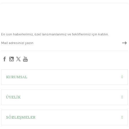
1305 °C
um 999 - 1222 °C
– 1305 °C
En son haberlerimiz, özel lansmanlarımız ve tekliflerimiz için katılın.
KURUMSAL
ÜYELİK
SÖZLEŞMELER