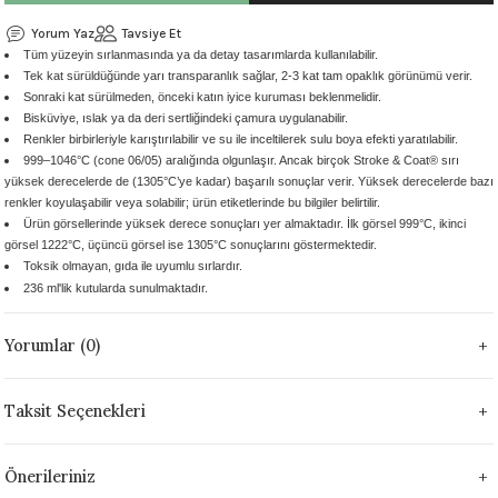
 - 1305 °C
Stoneware Flux
Yorum Yaz
Tavsiye Et
Tüm yüzeyin sırlanmasında ya da detay tasarımlarda kullanılabilir.
Tek kat sürüldüğünde yarı transparanlık sağlar, 2-3 kat tam opaklık görünümü verir.
285 °C
Sonraki kat sürülmeden, önceki katın iyice kuruması beklenmelidir.
Bisküviye, ıslak ya da deri sertliğindeki çamura uygulanabilir.
99 - 1222 °C
Renkler birbirleriyle karıştırılabilir ve su ile inceltilerek sulu boya efekti yaratılabilir.
999–1046°C (cone 06/05) aralığında olgunlaşır. Ancak birçok Stroke & Coat® sırı
yüksek derecelerde de (1305°C’ye kadar) başarılı sonuçlar verir. Yüksek derecelerde bazı
999 - 1046 °C
renkler koyulaşabilir veya solabilir; ürün etiketlerinde bu bilgiler belirtilir.
Ürün görsellerinde yüksek derece sonuçları yer almaktadır. İlk görsel 999°C, ikinci
 1222 °C
görsel 1222°C, üçüncü görsel ise 1305°C sonuçlarını göstermektedir.
Toksik olmayan, gıda ile uyumlu sırlardır.
236 ml'lik kutularda sunulmaktadır.
- 1046 °C
Yorumlar (0)
 999 - 1046 °C
1063 °C
Taksit Seçenekleri
046 °C
Önerileriniz