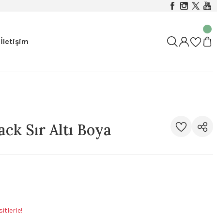
İletişim
ck Sır Altı Boya
itlerle!