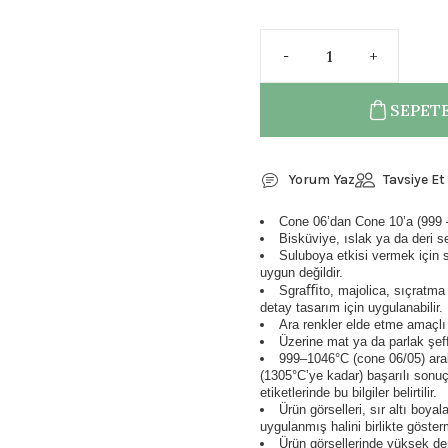
SEPETE
Yorum Yaz
Tavsiye Et
Cone 06’dan Cone 10’a (999 – 
Bisküviye, ıslak ya da deri s
Suluboya etkisi vermek için su
uygun değildir.
Sgraﬃto, majolica, sıçratma g
detay tasarım için uygulanabilir.
Ara renkler elde etme amaçlı ol
Üzerine mat ya da parlak şeffa
999–1046°C (cone 06/05) aral
(1305°C’ye kadar) başarılı sonuçl
etiketlerinde bu bilgiler belirtilir.
Ürün görselleri, sır altı boya
uygulanmış halini birlikte göster
Ürün görsellerinde yüksek der