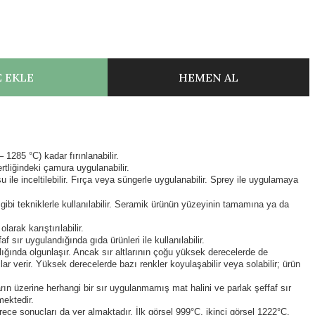
 EKLE
HEMEN AL
1285 °C) kadar fırınlanabilir.
ertliğindeki çamura uygulanabilir.
 ile inceltilebilir. Fırça veya süngerle uygulanabilir. Sprey ile uygulamaya
ibi tekniklerle kullanılabilir. Seramik ürünün yüzeyinin tamamına ya da
arak karıştırılabilir.
f sır uygulandığında gıda ürünleri ile kullanılabilir.
ığında olgunlaşır. Ancak sır altlarının çoğu yüksek derecelerde de
ar verir. Yüksek derecelerde bazı renkler koyulaşabilir veya solabilir; ürün
ların üzerine herhangi bir sır uygulanmamış mat halini ve parlak şeffaf sır
mektedir.
ece sonuçları da yer almaktadır. İlk görsel 999°C, ikinci görsel 1222°C,