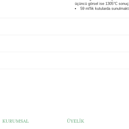
üçüncü görsel ise 1305°C sonuçl
59 ml'lik kutularda sunulmakt
KURUMSAL
ÜYELİK