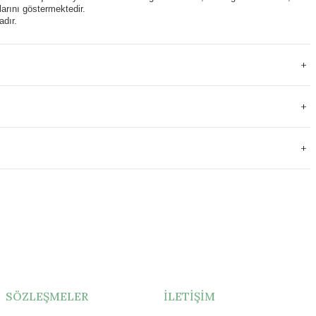
arını göstermektedir.
adır.
SÖZLEŞMELER
İLETİŞİM