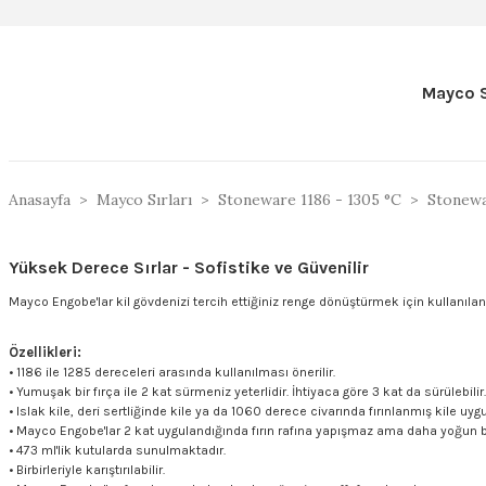
Mayco S
Anasayfa
Mayco Sırları
Stoneware 1186 - 1305 °C
Stonew
Yüksek Derece Sırlar - Sofistike ve Güvenilir
Mayco Engobe'lar kil gövdenizi tercih ettiğiniz renge dönüştürmek için kullanılan asta
Özellikleri:
• 1186 ile 1285 dereceleri arasında kullanılması önerilir.
• Yumuşak bir fırça ile 2 kat sürmeniz yeterlidir. İhtiyaca göre 3 kat da sürülebilir.
• Islak kile, deri sertliğinde kile ya da 1060 derece civarında fırınlanmış kile uygu
• Mayco Engobe'lar 2 kat uygulandığında fırın rafına yapışmaz ama daha yoğun bi
• 473 ml'lik kutularda sunulmaktadır.
• Birbirleriyle karıştırılabilir.