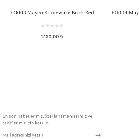
EG003 Mayco Stoneware Brick Red
EG004 May
Engobe
1.150,00 ₺
En son haberlerimiz, özel lansmanlarımız ve
tekliflerimiz için katılın.