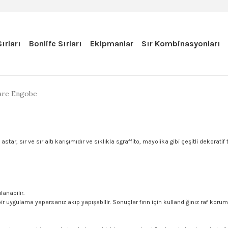
ırları
Bonlife Sırları
Ekipmanlar
Sır Kombinasyonları
are Engobe
r, sır ve sır altı karışımıdır ve sıklıkla sgraffito, mayolika gibi çeşitli dekoratif t
lanabilir.
r uygulama yaparsanız akıp yapışabilir. Sonuçlar fırın için kullandığınız raf kor