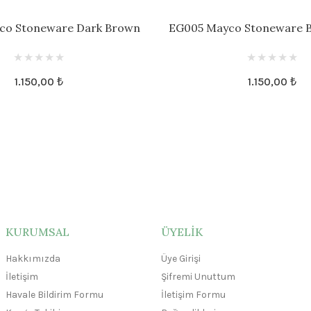
co Stoneware Dark Brown
EG005 Mayco Stoneware B
Engobe
1.150,00 ₺
1.150,00 ₺
KURUMSAL
ÜYELİK
Hakkımızda
Üye Girişi
İletişim
Şifremi Unuttum
Havale Bildirim Formu
İletişim Formu