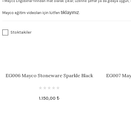
• Mayco Engobe'lar fırından mat olarak çıkar; üzerine şeffaf ya da gıdaya uygun, 
tıklayınız
Mayco eğitim videoları için lütfen
.
Stoktakiler
EG006 Mayco Stoneware Sparkle Black
EG007 May
Engobe
1.150,00 ₺