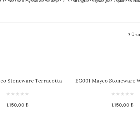
sızdırmaz ve kimyasal olarak dayanıklı bir sır uygulandığında gıda kaplarında kulla
7
Ürün
co Stoneware Terracotta
EG001 Mayco Stoneware W
Engobe
1.150,00 ₺
1.150,00 ₺