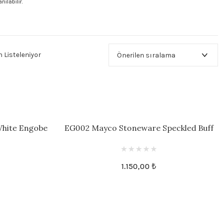
nılabilir.
 Listeleniyor
hite Engobe
EG002 Mayco Stoneware Speckled Buff
Engobe
1.150,00 ₺