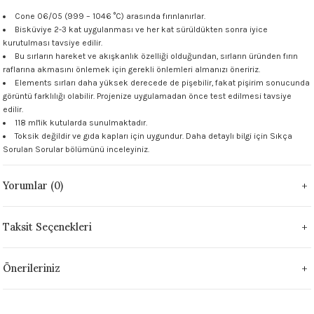
 - 1305 °C
Cone 06/05 (999 – 1046 °C) arasında fırınlanırlar.
Stoneware Flux
Bisküviye 2-3 kat uygulanması ve her kat sürüldükten sonra iyice
kurutulması tavsiye edilir.
285 °C
Bu sırların hareket ve akışkanlık özelliği olduğundan, sırların üründen fırın
raflarına akmasını önlemek için gerekli önlemleri almanızı öneririz.
Elements sırları daha yüksek derecede de pişebilir, fakat pişirim sonucunda
99 - 1222 °C
görüntü farklılığı olabilir. Projenize uygulamadan önce test edilmesi tavsiye
edilir.
999 - 1046 °C
118 ml'lik kutularda sunulmaktadır.
Toksik değildir ve gıda kapları için uygundur. Daha detaylı bilgi için
Sıkça
Sorulan Sorular
bölümünü inceleyiniz.
 1222 °C
Yorumlar (0)
- 1046 °C
 999 - 1046 °C
Taksit Seçenekleri
1063 °C
Önerileriniz
046 °C