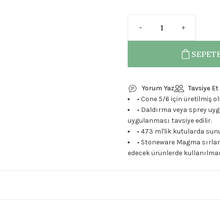
SEPETE
Yorum Yaz
Tavsiye Et
• Cone 5/6 için üretilmiş o
• Daldırma veya sprey uyg
uygulanması tavsiye edilir.
• 473 ml'lik kutularda su
• Stoneware Magma sırları
edecek ürünlerde kullanılma