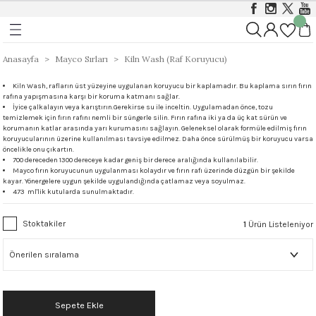
Geri Dön
Geri Dön
Geri Dön
ı
ı
Foundations Sırları 999 - 1046 
Stoneware 1186 - 1305 °C
Anasayfa
Mayco Sırları
Kiln Wash (Raf Koruyucu)
Kiln Wash, rafların üst yüzeyine uygulanan koruyucu bir kaplamadır. Bu kaplama sırın fırın
rları 999 - 1305 °C
istik Sırlar 1030 - 1050 °C
ı
Opak
Stoneware Klasik, Kristal ve Mat Sırlar
rafına yapışmasına karşı bir koruma katmanı sağlar.
İyice çalkalayın veya karıştırın.Gerekirse su ile inceltin. Uygulamadan önce, tozu
temizlemek için fırın rafını nemli bir süngerle silin. Fırın rafına iki ya da üç kat sürün ve
&Coat 999-1305 °C
istik Sırlar 1190 - 1230 °C
ası
Mat
Stoneware Parlak (Gloss) Sırlar
korumanın katlar arasında yarı kurumasını sağlayın. Geleneksel olarak formüle edilmiş fırın
koruyucularının üzerine kullanılması tavsiye edilmez. Daha önce sürülmüş bir koruyucu varsa
öncelikle onu çıkartın.
arı 999 - 1046 °C
t Sırlar 1030°C – 1050°C
ger
Yarı Şeffaf
Stoneware Özellikli ve Dokulu Sırlar
700 dereceden 1300 dereceye kadar geniş bir derece aralığında kullanılabilir.
Mayco fırın koruyucunun uygulanması kolaydır ve fırın rafı üzerinde düzgün bir şekilde
kayar. Yönergelere uygun şekilde uygulandığında çatlamaz veya soyulmaz.
473 ml'lik kutularda sunulmaktadır.
 999 - 1046 °C
1000 - 1230 °C
Stoneware Engobe
Stoktakiler
1
Ürün Listeleniyor
9 - 1046 °C
Stoneware Şeffaf Sırlar
 1305 °C
Ritual Glaze - Melt Gloop
Koruyucu)
Ritual Glaze - Beads
Sepete Ekle