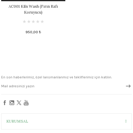
AC001 Kiln Wash (Fırın Rafı
 - 1305 °C
Stoneware Flux
Koruyucu)
285 °C
950,00 ₺
99 - 1222 °C
999 - 1046 °C
 1222 °C
En son haberlerimiz, özel lansmanlarımız ve tekliflerimiz için katılın.
- 1046 °C
 999 - 1046 °C
1063 °C
KURUMSAL
046 °C