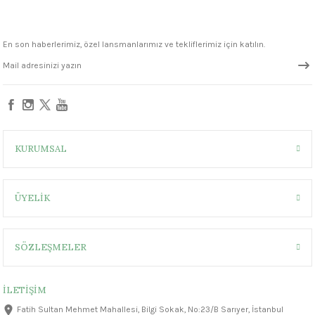
1305 °C
SW406 Dark Magma Stoneware Sır
En son haberlerimiz, özel lansmanlarımız ve tekliflerimiz için katılın.
um 999 - 1222 °C
1.300,00 ₺
– 1305 °C
KURUMSAL
ÜYELİK
SÖZLEŞMELER
İLETİŞİM
Fatih Sultan Mehmet Mahallesi, Bilgi Sokak, No:23/B Sarıyer, İstanbul