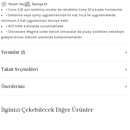
Yorum Yaz
Tavsiye Et
 - 1305 °C
Stoneware Flux
• Cone 5/6 için üretilmiş olsalar da rahatlıkla Cone 10’a kadar fırınlanırlar.
• Daldırma veya sprey uygulamasında bir kat, fırça ile uygulamalarda
minimum 2 kat uygulanması tavsiye edilir.
285 °C
• 473 ml'lik kutularda sunulmaktadır.
• Stoneware Magma sırları toksik olmasalar da yüzey özellikleri sebebiyle
99 - 1222 °C
gıdayla temas edecek ürünlerde kullanılmamalıdır.
999 - 1046 °C
Yorumlar (1)
 1222 °C
Taksit Seçenekleri
- 1046 °C
Önerileriniz
 999 - 1046 °C
1063 °C
İlginizi Çekebilecek Diğer Ürünler
046 °C
Sepete Ekle