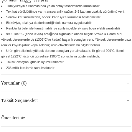
Yorum Yaz
Tavsiye Et
Tüm yüzeyin sırlanmasında ya da detay tasarımlarda kullanılabilir.
 - 1305 °C
Stoneware Flux
Tek kat sürüldüğünde yarı transparanlık sağlar, 2-3 kat tam opaklık görünümü verir.
Sonraki kat sürülmeden, önceki katın iyice kuruması beklenmelidir.
285 °C
Bisküviye, ıslak ya da deri sertliğindeki çamura uygulanabilir.
Renkler birbirleriyle karıştırılabilir ve su ile inceltilerek sulu boya efekti yaratılabilir.
999–1046°C (cone 06/05) aralığında olgunlaşır. Ancak birçok Stroke & Coat® sırı
99 - 1222 °C
yüksek derecelerde de (1305°C’ye kadar) başarılı sonuçlar verir. Yüksek derecelerde bazı
renkler koyulaşabilir veya solabilir; ürün etiketlerinde bu bilgiler belirtilir.
999 - 1046 °C
Ürün görsellerinde yüksek derece sonuçları yer almaktadır. İlk görsel 999°C, ikinci
görsel 1222°C, üçüncü görsel ise 1305°C sonuçlarını göstermektedir.
Toksik olmayan, gıda ile uyumlu sırlardır.
 1222 °C
236 ml'lik kutularda sunulmaktadır.
- 1046 °C
Yorumlar (0)
 999 - 1046 °C
Taksit Seçenekleri
1063 °C
Önerileriniz
046 °C