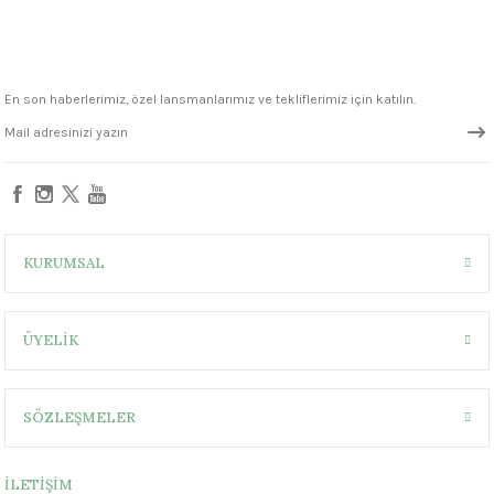
1305 °C
um 999 - 1222 °C
En son haberlerimiz, özel lansmanlarımız ve tekliflerimiz için katılın.
– 1305 °C
KURUMSAL
ÜYELİK
SÖZLEŞMELER
İLETİŞİM