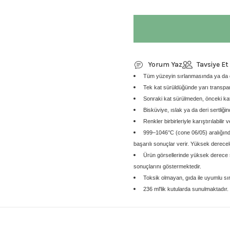
Yorum Yaz
Tavsiye Et
Tüm yüzeyin sırlanmasında ya da de
Tek kat sürüldüğünde yarı transpar
Sonraki kat sürülmeden, önceki kat
Bisküviye, ıslak ya da deri sertliği
Renkler birbirleriyle karıştırılabilir v
999–1046°C (cone 06/05) aralığınd
başarılı sonuçlar verir. Yüksek derecelerd
Ürün görsellerinde yüksek derece s
sonuçlarını göstermektedir.
Toksik olmayan, gıda ile uyumlu sırl
236 ml'lik kutularda sunulmaktadır.