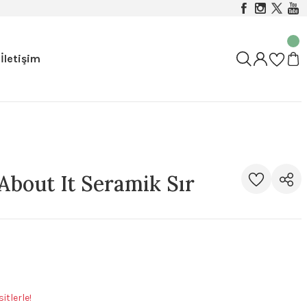
İletişim
bout It Seramik Sır
itlerle!