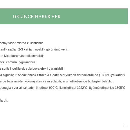
GELİNCE HABER VER
tay tasarımlarda kullanılabilir.
anlık sağlar, 2-3 kat tam opaklık görünümü verir.
ın iyice kuruması beklenmelidir.
ndeki çamura uygulanabilir.
e su ile inceltilerek sulu boya efekti yaratılabilir.
a olgunlaşır. Ancak birçok Stroke & Coat® sırı yüksek derecelerde de (1305°C’ye kadar)
e bazı renkler koyulaşabilir veya solabilir; ürün etiketlerinde bu bilgiler belirtilir.
onuçları yer almaktadır. İlk görsel 999°C, ikinci görsel 1222°C, üçüncü görsel ise 1305°C
ardır.