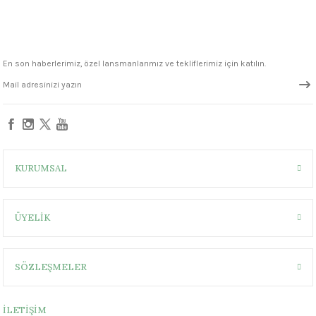
1305 °C
um 999 - 1222 °C
En son haberlerimiz, özel lansmanlarımız ve tekliflerimiz için katılın.
– 1305 °C
KURUMSAL
ÜYELİK
SÖZLEŞMELER
İLETİŞİM