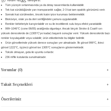
Yorum Yaz
Tavsiye Et
Tüm yüzeyin sırlanmasında ya da detay tasarımlarda kullanılabilir.
 - 1305 °C
Stoneware Flux
Tek kat sürüldüğünde yarı transparanlık sağlar, 2-3 kat tam opaklık görünümü verir.
Sonraki kat sürülmeden, önceki katın iyice kuruması beklenmelidir.
285 °C
Bisküviye, ıslak ya da deri sertliğindeki çamura uygulanabilir.
Renkler birbirleriyle karıştırılabilir ve su ile inceltilerek sulu boya efekti yaratılabilir.
999–1046°C (cone 06/05) aralığında olgunlaşır. Ancak birçok Stroke & Coat® sırı
99 - 1222 °C
yüksek derecelerde de (1305°C’ye kadar) başarılı sonuçlar verir. Yüksek derecelerde bazı
renkler koyulaşabilir veya solabilir; ürün etiketlerinde bu bilgiler belirtilir.
999 - 1046 °C
Ürün görsellerinde yüksek derece sonuçları yer almaktadır. İlk görsel 999°C, ikinci
görsel 1222°C, üçüncü görsel ise 1305°C sonuçlarını göstermektedir.
Toksik olmayan, gıda ile uyumlu sırlardır.
 1222 °C
236 ml'lik kutularda sunulmaktadır.
- 1046 °C
Yorumlar (0)
 999 - 1046 °C
Taksit Seçenekleri
1063 °C
Önerileriniz
046 °C