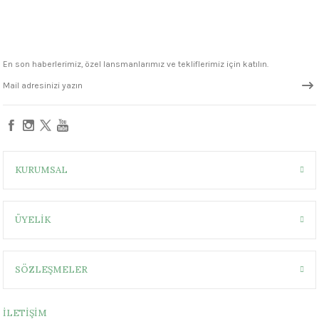
1305 °C
um 999 - 1222 °C
En son haberlerimiz, özel lansmanlarımız ve tekliflerimiz için katılın.
– 1305 °C
KURUMSAL
ÜYELİK
SÖZLEŞMELER
İLETİŞİM