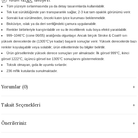
Yorum Yaz
Tavsiye Et
Tüm yüzeyin sırlanmasında ya da detay tasarımlarda kullanılabilir.
 - 1305 °C
Stoneware Flux
Tek kat sürüldüğünde yarı transparanlık sağlar, 2-3 kat tam opaklık görünümü verir.
Sonraki kat sürülmeden, önceki katın iyice kuruması beklenmelidir.
285 °C
Bisküviye, ıslak ya da deri sertliğindeki çamura uygulanabilir.
Renkler birbirleriyle karıştırılabilir ve su ile inceltilerek sulu boya efekti yaratılabilir.
999–1046°C (cone 06/05) aralığında olgunlaşır. Ancak birçok Stroke & Coat® sırı
99 - 1222 °C
yüksek derecelerde de (1305°C’ye kadar) başarılı sonuçlar verir. Yüksek derecelerde bazı
renkler koyulaşabilir veya solabilir; ürün etiketlerinde bu bilgiler belirtilir.
999 - 1046 °C
Ürün görsellerinde yüksek derece sonuçları yer almaktadır. İlk görsel 999°C, ikinci
görsel 1222°C, üçüncü görsel ise 1305°C sonuçlarını göstermektedir.
Toksik olmayan, gıda ile uyumlu sırlardır.
 1222 °C
236 ml'lik kutularda sunulmaktadır.
- 1046 °C
Yorumlar (0)
 999 - 1046 °C
Taksit Seçenekleri
1063 °C
Önerileriniz
046 °C