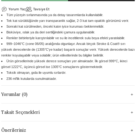
 - 1305 °C
Stoneware Flux
Yorum Yaz
Tavsiye Et
Tüm yüzeyin sırlanmasında ya da detay tasarımlarda kullanılabilir.
Tek kat sürüldüğünde yarı transparanlık sağlar, 2-3 kat tam opaklık görünümü verir.
285 °C
Sonraki kat sürülmeden, önceki katın iyice kuruması beklenmelidir.
Bisküviye, ıslak ya da deri sertliğindeki çamura uygulanabilir.
99 - 1222 °C
Renkler birbirleriyle karıştırılabilir ve su ile inceltilerek sulu boya efekti yaratılabilir.
999–1046°C (cone 06/05) aralığında olgunlaşır. Ancak birçok Stroke & Coat® sırı
yüksek derecelerde de (1305°C’ye kadar) başarılı sonuçlar verir. Yüksek derecelerde bazı
999 - 1046 °C
renkler koyulaşabilir veya solabilir; ürün etiketlerinde bu bilgiler belirtilir.
Ürün görsellerinde yüksek derece sonuçları yer almaktadır. İlk görsel 999°C, ikinci
 1222 °C
görsel 1222°C, üçüncü görsel ise 1305°C sonuçlarını göstermektedir.
Toksik olmayan, gıda ile uyumlu sırlardır.
236 ml'lik kutularda sunulmaktadır.
- 1046 °C
Yorumlar (0)
 999 - 1046 °C
1063 °C
Taksit Seçenekleri
046 °C
Önerileriniz