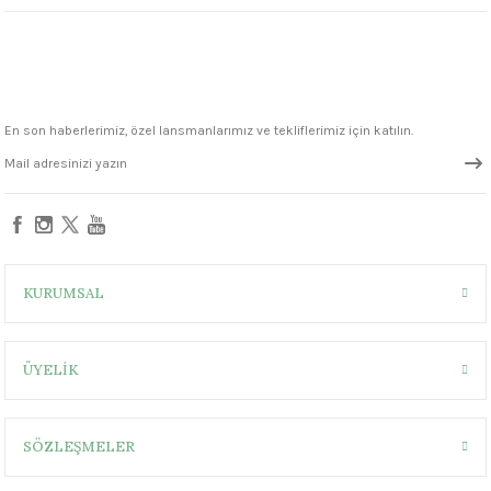
1305 °C
um 999 - 1222 °C
– 1305 °C
En son haberlerimiz, özel lansmanlarımız ve tekliflerimiz için katılın.
KURUMSAL
ÜYELİK
SÖZLEŞMELER