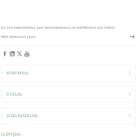
1305 °C
um 999 - 1222 °C
En son haberlerimiz, özel lansmanlarımız ve tekliflerimiz için katılın.
– 1305 °C
KURUMSAL
ÜYELİK
SÖZLEŞMELER
İLETİŞİM