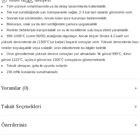
Yorum Yaz
Tavsiye Et
Tüm yüzeyin sırlanmasında ya da detay tasarımlarda kullanılabilir.
 - 1305 °C
Stoneware Flux
Tek kat sürüldüğünde yarı transparanlık sağlar, 2-3 kat tam opaklık görünümü verir.
Sonraki kat sürülmeden, önceki katın iyice kuruması beklenmelidir.
285 °C
Bisküviye, ıslak ya da deri sertliğindeki çamura uygulanabilir.
Renkler birbirleriyle karıştırılabilir ve su ile inceltilerek sulu boya efekti yaratılabilir.
999–1046°C (cone 06/05) aralığında olgunlaşır. Ancak birçok Stroke & Coat® sırı
99 - 1222 °C
yüksek derecelerde de (1305°C’ye kadar) başarılı sonuçlar verir. Yüksek derecelerde bazı
renkler koyulaşabilir veya solabilir; ürün etiketlerinde bu bilgiler belirtilir.
999 - 1046 °C
Ürün görsellerinde yüksek derece sonuçları yer almaktadır. İlk görsel 999°C, ikinci
görsel 1222°C, üçüncü görsel ise 1305°C sonuçlarını göstermektedir.
Toksik olmayan, gıda ile uyumlu sırlardır.
 1222 °C
236 ml'lik kutularda sunulmaktadır.
- 1046 °C
Yorumlar (0)
 999 - 1046 °C
Taksit Seçenekleri
1063 °C
Önerileriniz
046 °C