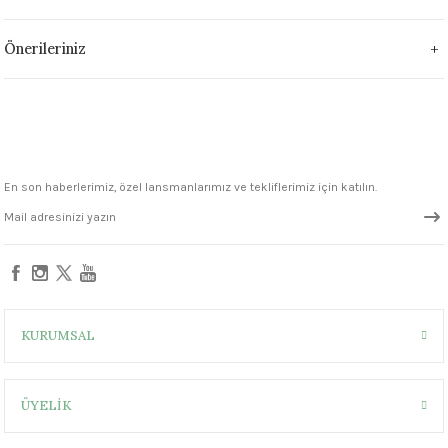
1305 °C
Önerileriniz
um 999 - 1222 °C
– 1305 °C
En son haberlerimiz, özel lansmanlarımız ve tekliflerimiz için katılın.
KURUMSAL
ÜYELİK