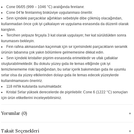
 - 1305 °C
Cone 06/05 (999 – 1046 °C) aralığında fırınlanır.
Stoneware Flux
Cone 04’te fırınlanmış bisküviye uygulanması önerilir.
Sırın içindeki parçacıklar ağırlıkları sebebiyle dibe çökmüş olacağından,
285 °C
kullanmadan önce çok iyi çalkalayın ve uygulama esnasında da düzenli olarak
karıştırın.
Tercihen yelpaze fırçayla 3 kat olarak uygulayın; her kat sürüldükten sonra
99 - 1222 °C
kurumasını bekleyin.
Fırın rafına akmasından kaçınmak için sır içerisindeki parçacıkların seramik
999 - 1046 °C
ürünün tabanına çok yakın bölümlere gelmemesine dikkat edin.
Sırın içindeki kristaller pişirim esnasında erimektedir ve ufak çatlaklar
oluşturabilmektedir. Bu dokulu yüzey gıda ile temas ettiğinde çok iyi
 1222 °C
temizlenememe riski taşıdığından, bu sırlar içerik bakımından gıda ile uyumlu
sırlar olsa da yüzey etkilerinden dolayı gıda ile temas edecek yüzeylerde
- 1046 °C
kullanılmamasını öneririz.
118 ml'lik kutularda sunulmaktadır.
Kristal Sırlar yüksek derecelerde de pişirilebilir. Cone 6 (1222 °C) sonuçları
 999 - 1046 °C
için ürün etiketlerini inceleyebilirsiniz.
1063 °C
Yorumlar (0)
046 °C
Taksit Seçenekleri