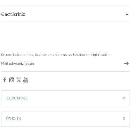
1305 °C
Önerileriniz
um 999 - 1222 °C
– 1305 °C
En son haberlerimiz, özel lansmanlarımız ve tekliflerimiz için katılın.
KURUMSAL
ÜYELİK