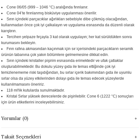
 - 1305 °C
Cone 06/05 (999 – 1046 °C) aralığında fırınlanır.
Stoneware Flux
Cone 04’te fırınlanmış bisküviye uygulanması önerilir.
Sırın içindeki parçacıklar ağırlıkları sebebiyle dibe çökmüş olacağından,
285 °C
kullanmadan önce çok iyi çalkalayın ve uygulama esnasında da düzenli olarak
karıştırın.
Tercihen yelpaze fırçayla 3 kat olarak uygulayın; her kat sürüldükten sonra
99 - 1222 °C
kurumasını bekleyin.
Fırın rafına akmasından kaçınmak için sır içerisindeki parçacıkların seramik
999 - 1046 °C
ürünün tabanına çok yakın bölümlere gelmemesine dikkat edin.
Sırın içindeki kristaller pişirim esnasında erimektedir ve ufak çatlaklar
oluşturabilmektedir. Bu dokulu yüzey gıda ile temas ettiğinde çok iyi
 1222 °C
temizlenememe riski taşıdığından, bu sırlar içerik bakımından gıda ile uyumlu
sırlar olsa da yüzey etkilerinden dolayı gıda ile temas edecek yüzeylerde
- 1046 °C
kullanılmamasını öneririz.
118 ml'lik kutularda sunulmaktadır.
Kristal Sırlar yüksek derecelerde de pişirilebilir. Cone 6 (1222 °C) sonuçları
 999 - 1046 °C
için ürün etiketlerini inceleyebilirsiniz.
1063 °C
Yorumlar (0)
046 °C
Taksit Seçenekleri