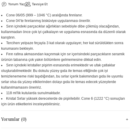
Yorum Yaz
Tavsiye Et
 - 1305 °C
Stoneware Flux
Cone 06/05 (999 – 1046 °C) aralığında fırınlanır.
Cone 04’te fırınlanmış bisküviye uygulanması önerilir.
285 °C
Sırın içindeki parçacıklar ağırlıkları sebebiyle dibe çökmüş olacağından,
kullanmadan önce çok iyi çalkalayın ve uygulama esnasında da düzenli olarak
99 - 1222 °C
karıştırın.
Tercihen yelpaze fırçayla 3 kat olarak uygulayın; her kat sürüldükten sonra
kurumasını bekleyin.
999 - 1046 °C
Fırın rafına akmasından kaçınmak için sır içerisindeki parçacıkların seramik
ürünün tabanına çok yakın bölümlere gelmemesine dikkat edin.
 1222 °C
Sırın içindeki kristaller pişirim esnasında erimektedir ve ufak çatlaklar
oluşturabilmektedir. Bu dokulu yüzey gıda ile temas ettiğinde çok iyi
temizlenememe riski taşıdığından, bu sırlar içerik bakımından gıda ile uyumlu
- 1046 °C
sırlar olsa da yüzey etkilerinden dolayı gıda ile temas edecek yüzeylerde
kullanılmamasını öneririz.
 999 - 1046 °C
118 ml'lik kutularda sunulmaktadır.
Kristal Sırlar yüksek derecelerde de pişirilebilir. Cone 6 (1222 °C) sonuçları
için ürün etiketlerini inceleyebilirsiniz.
1063 °C
Yorumlar (0)
046 °C