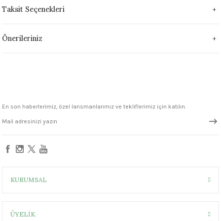
1305 °C
Taksit Seçenekleri
um 999 - 1222 °C
Önerileriniz
– 1305 °C
En son haberlerimiz, özel lansmanlarımız ve tekliflerimiz için katılın.
KURUMSAL
ÜYELİK