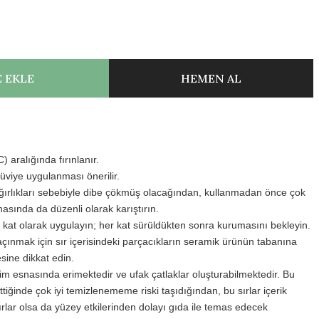
 EKLE
HEMEN AL
 aralığında fırınlanır.
üviye uygulanması önerilir.
 ağırlıkları sebebiyle dibe çökmüş olacağından, kullanmadan önce çok
asında da düzenli olarak karıştırın.
3 kat olarak uygulayın; her kat sürüldükten sonra kurumasını bekleyin.
çınmak için sır içerisindeki parçacıkların seramik ürünün tabanına
ine dikkat edin.
şirim esnasında erimektedir ve ufak çatlaklar oluşturabilmektedir. Bu
tiğinde çok iyi temizlenememe riski taşıdığından, bu sırlar içerik
rlar olsa da yüzey etkilerinden dolayı gıda ile temas edecek