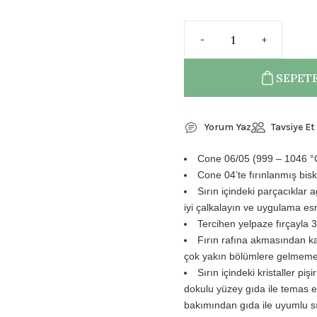
SEPETE
Yorum Yaz
Tavsiye Et
Cone 06/05 (999 – 1046 °C)
Cone 04’te fırınlanmış bisk
Sırın içindeki parçacıklar
iyi çalkalayın ve uygulama esn
Tercihen yelpaze fırçayla 
Fırın rafına akmasından ka
çok yakın bölümlere gelmemes
Sırın içindeki kristaller pi
dokulu yüzey gıda ile temas et
bakımından gıda ile uyumlu sı