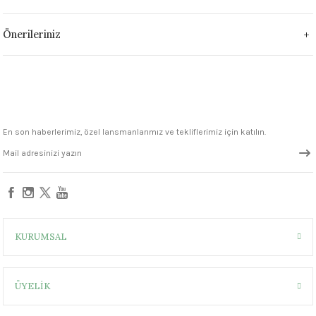
1305 °C
Önerileriniz
um 999 - 1222 °C
– 1305 °C
En son haberlerimiz, özel lansmanlarımız ve tekliflerimiz için katılın.
KURUMSAL
ÜYELİK