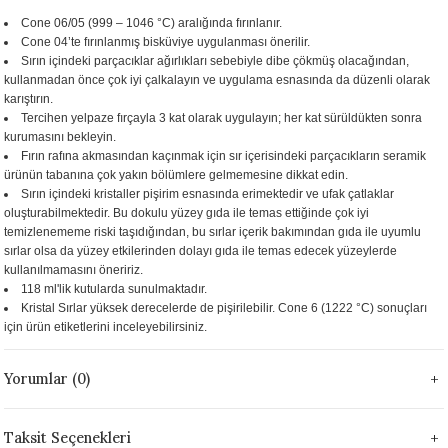
 - 1305 °C
Cone 06/05 (999 – 1046 °C) aralığında fırınlanır.
Stoneware Flux
Cone 04’te fırınlanmış bisküviye uygulanması önerilir.
Sırın içindeki parçacıklar ağırlıkları sebebiyle dibe çökmüş olacağından,
285 °C
kullanmadan önce çok iyi çalkalayın ve uygulama esnasında da düzenli olarak
karıştırın.
Tercihen yelpaze fırçayla 3 kat olarak uygulayın; her kat sürüldükten sonra
99 - 1222 °C
kurumasını bekleyin.
Fırın rafına akmasından kaçınmak için sır içerisindeki parçacıkların seramik
999 - 1046 °C
ürünün tabanına çok yakın bölümlere gelmemesine dikkat edin.
Sırın içindeki kristaller pişirim esnasında erimektedir ve ufak çatlaklar
oluşturabilmektedir. Bu dokulu yüzey gıda ile temas ettiğinde çok iyi
 1222 °C
temizlenememe riski taşıdığından, bu sırlar içerik bakımından gıda ile uyumlu
sırlar olsa da yüzey etkilerinden dolayı gıda ile temas edecek yüzeylerde
- 1046 °C
kullanılmamasını öneririz.
118 ml'lik kutularda sunulmaktadır.
Kristal Sırlar yüksek derecelerde de pişirilebilir. Cone 6 (1222 °C) sonuçları
 999 - 1046 °C
için ürün etiketlerini inceleyebilirsiniz.
1063 °C
Yorumlar (0)
046 °C
Taksit Seçenekleri