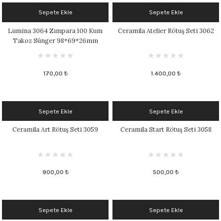
1305 °C
Sepete Ekle
Sepete Ekle
Lumina 3064 Zımpara 100 Kum
Ceramila Atelier Rötuş Seti 3062
um 999 - 1222 °C
Takoz Sünger 98*69*26mm
Kırmızı
– 1305 °C
170,00 ₺
1.400,00 ₺
Sepete Ekle
Sepete Ekle
Ceramila Art Rötuş Seti 3059
Ceramila Start Rötuş Seti 3058
900,00 ₺
500,00 ₺
Sepete Ekle
Sepete Ekle