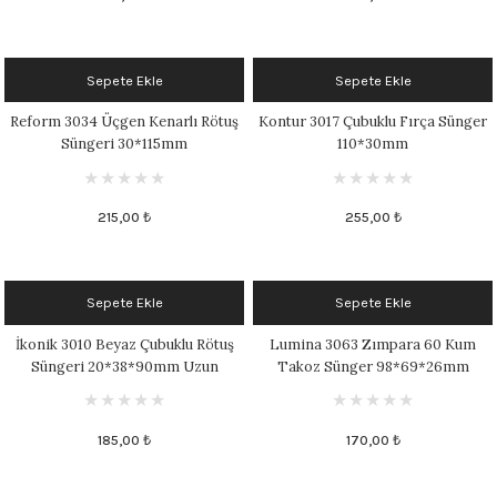
 - 1305 °C
Stoneware Flux
Sepete Ekle
Sepete Ekle
285 °C
Reform 3034 Üçgen Kenarlı Rötuş
Kontur 3017 Çubuklu Fırça Sünger
99 - 1222 °C
Süngeri 30*115mm
110*30mm
999 - 1046 °C
215,00 ₺
255,00 ₺
 1222 °C
- 1046 °C
Sepete Ekle
Sepete Ekle
İkonik 3010 Beyaz Çubuklu Rötuş
Lumina 3063 Zımpara 60 Kum
 999 - 1046 °C
Süngeri 20*38*90mm Uzun
Takoz Sünger 98*69*26mm
Kırmızı
1063 °C
185,00 ₺
170,00 ₺
046 °C