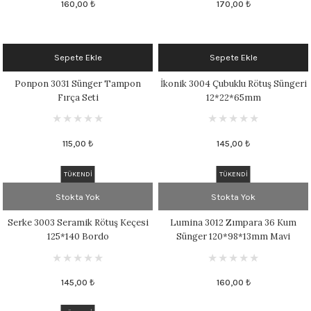
160,00 ₺
170,00 ₺
Sepete Ekle
Sepete Ekle
Ponpon 3031 Sünger Tampon
İkonik 3004 Çubuklu Rötuş Süngeri
Fırça Seti
12*22*65mm
115,00 ₺
145,00 ₺
TÜKENDİ
TÜKENDİ
Stokta Yok
Stokta Yok
Serke 3003 Seramik Rötuş Keçesi
Lumina 3012 Zımpara 36 Kum
125*140 Bordo
Sünger 120*98*13mm Mavi
145,00 ₺
160,00 ₺