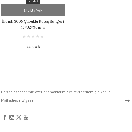
TÜKENDİ
Stokta Yok
İkonik 3005 Çubuklu Rötuş Süngeri
15*32*90mm
155,00 ₺
En son haberlerimiz, özel lansmanlarımız ve tekliflerimiz için katılın.