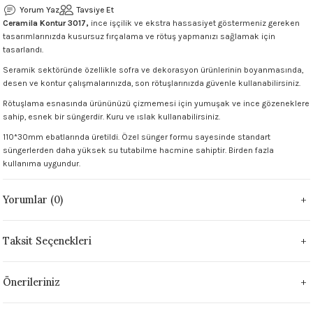
Yorum Yaz
Tavsiye Et
 - 1305 °C
Stoneware Flux
Ceramila Kontur 3017,
ince işçilik ve ekstra hassasiyet göstermeniz gereken
tasarımlarınızda kusursuz fırçalama ve rötuş yapmanızı sağlamak için
tasarlandı.
285 °C
Seramik sektöründe özellikle sofra ve dekorasyon ürünlerinin boyanmasında,
desen ve kontur çalışmalarınızda, son rötuşlarınızda güvenle kullanabilirsiniz.
99 - 1222 °C
Rötuşlama esnasında ürününüzü çizmemesi için yumuşak ve ince gözeneklere
sahip, esnek bir süngerdir. Kuru ve ıslak kullanabilirsiniz.
999 - 1046 °C
110*30mm ebatlarında üretildi. Özel sünger formu sayesinde standart
süngerlerden daha yüksek su tutabilme hacmine sahiptir. Birden fazla
 1222 °C
kullanıma uygundur.
- 1046 °C
Yorumlar (0)
 999 - 1046 °C
Taksit Seçenekleri
1063 °C
Önerileriniz
046 °C