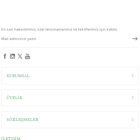
1305 °C
um 999 - 1222 °C
En son haberlerimiz, özel lansmanlarımız ve tekliflerimiz için katılın.
– 1305 °C
KURUMSAL
ÜYELİK
SÖZLEŞMELER
İLETİŞİM