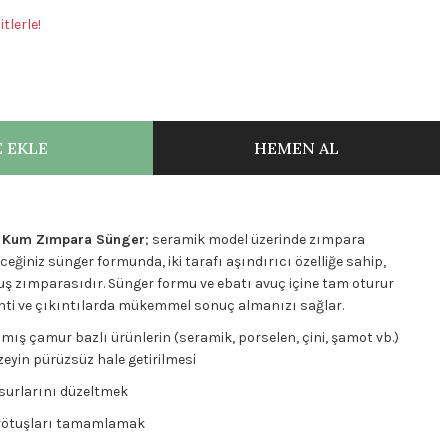
tlerle!
 EKLE
HEMEN AL
0 Kum Zımpara Sünger
; seramik model üzerinde zımpara
ceğiniz sünger formunda, iki tarafı aşındırıcı özelliğe sahip,
ş zımparasıdır. Sünger formu ve ebatı avuç içine tam oturur
inti ve çıkıntılarda mükemmel sonuç almanızı sağlar.
ş çamur bazlı ürünlerin (seramik, porselen, çini, şamot vb.)
eyin pürüzsüz hale getirilmesi
usurlarını düzeltmek
n rötuşları tamamlamak