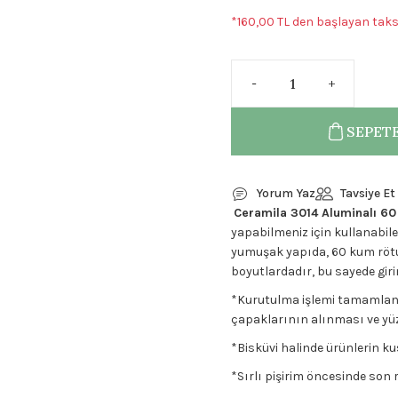
*160,00 TL den başlayan taksi
SEPETE
Yorum Yaz
Tavsiye Et
Ceramila 3014 Aluminalı 6
yapabilmeniz için kullanabile
yumuşak yapıda, 60 kum rötu
boyutlardadır, bu sayede gir
*Kurutulma işlemi tamamlanmı
çapaklarının alınması ve yüz
*Bisküvi halinde ürünlerin k
*Sırlı pişirim öncesinde so