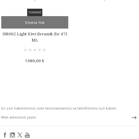
 - 1305 °C
Stoneware Flux
TÜKENDİ
Stokta Yok
285 °C
IN1062 Light Kiwi Seramik Sır 473
99 - 1222 °C
ML
999 - 1046 °C
1.060,00 ₺
 1222 °C
- 1046 °C
 999 - 1046 °C
En son haberlerimiz, özel lansmanlarımız ve tekliflerimiz için katılın.
1063 °C
046 °C