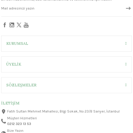
1305 °C
um 999 - 1222 °C
– 1305 °C
KURUMSAL
ÜYELİK
SÖZLEŞMELER
İLETİŞİM
Fatih Sultan Mehmet Mahallesi, Bilgi Sokak, No:23/B Sarıyer, İstanbul
Müşteri Hizmetleri
0212 323 13 53
Bize Yazın