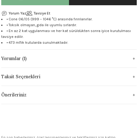
 - 1305 °C
Stoneware Flux
Yorum Yaz
Tavsiye Et
• Cone 06/05 (999 – 1046 °C) arasında fırınlanırlar.
285 °C
• Toksik olmayan, gıda ile uyumlu sırlardır.
• En az 2 kat uygulanması ve her kat sürüldükten sonra iyice kurutulması
tavsiye edilir.
99 - 1222 °C
• 473 ml'lik kutularda sunulmaktadır.
999 - 1046 °C
Yorumlar (1)
 1222 °C
Taksit Seçenekleri
- 1046 °C
Önerileriniz
 999 - 1046 °C
1063 °C
046 °C
En son haberlerimiz, özel lansmanlarımız ve tekliflerimiz için katılın.