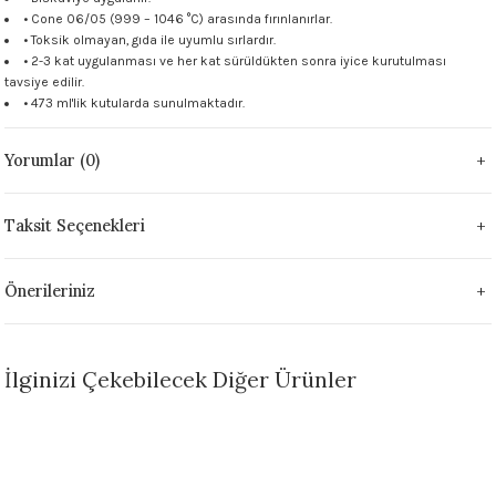
• Cone 06/05 (999 – 1046 °C) arasında fırınlanırlar.
 - 1305 °C
Stoneware Flux
• Toksik olmayan, gıda ile uyumlu sırlardır.
• 2-3 kat uygulanması ve her kat sürüldükten sonra iyice kurutulması
285 °C
tavsiye edilir.
• 473 ml'lik kutularda sunulmaktadır.
99 - 1222 °C
Yorumlar (0)
999 - 1046 °C
Taksit Seçenekleri
 1222 °C
Önerileriniz
- 1046 °C
 999 - 1046 °C
İlginizi Çekebilecek Diğer Ürünler
1063 °C
Sepete Ekle
Sepete Ekle
046 °C
FN009 Black Seramik Sır
FN014 Antique White Seramik Sır