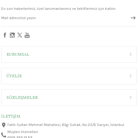
1305 °C
En son haberlerimiz, özel lansmanlarımız ve tekliflerimiz için katılın.
um 999 - 1222 °C
330,00 ₺
330,00 ₺
– 1305 °C
Sepete Ekle
FN301 Marshmallow White Seramik Sır
KURUMSAL
ÜYELİK
330,00 ₺
SÖZLEŞMELER
İLETİŞİM
Fatih Sultan Mehmet Mahallesi, Bilgi Sokak, No:23/B Sarıyer, İstanbul
Müşteri Hizmetleri
0212 323 13 53