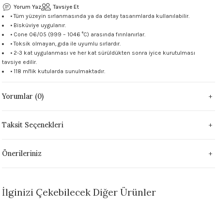
Yorum Yaz
Tavsiye Et
 - 1305 °C
Stoneware Flux
• Tüm yüzeyin sırlanmasında ya da detay tasarımlarda kullanılabilir.
• Bisküviye uygulanır.
• Cone 06/05 (999 – 1046 °C) arasında fırınlanırlar.
285 °C
• Toksik olmayan, gıda ile uyumlu sırlardır.
• 2-3 kat uygulanması ve her kat sürüldükten sonra iyice kurutulması
99 - 1222 °C
tavsiye edilir.
• 118 ml'lik kutularda sunulmaktadır.
999 - 1046 °C
Yorumlar (0)
 1222 °C
Taksit Seçenekleri
- 1046 °C
Önerileriniz
 999 - 1046 °C
1063 °C
İlginizi Çekebilecek Diğer Ürünler
046 °C