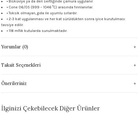
• Bisküviye ya da deri sertliğinde çamura uygulanır.
 - 1305 °C
• Cone 06/05 (999 – 1046 °C) arasında fırınlanırlar.
Stoneware Flux
• Toksik olmayan, gıda ile uyumlu sırlardır.
• 2-3 kat uygulanması ve her kat sürüldükten sonra iyice kurutulması
285 °C
tavsiye edilir.
• 118 ml'lik kutularda sunulmaktadır.
99 - 1222 °C
Yorumlar (0)
999 - 1046 °C
Taksit Seçenekleri
 1222 °C
Önerileriniz
- 1046 °C
 999 - 1046 °C
İlginizi Çekebilecek Diğer Ürünler
1063 °C
Sepete Ekle
046 °C
FN014 Antique White Seramik Sır