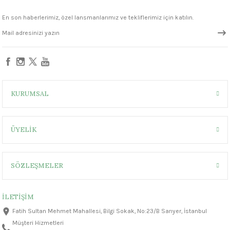
1305 °C
En son haberlerimiz, özel lansmanlarımız ve tekliflerimiz için katılın.
um 999 - 1222 °C
330,00 ₺
– 1305 °C
Sepete Ekle
FN301 Marshmallow White Seramik Sır
KURUMSAL
ÜYELİK
330,00 ₺
SÖZLEŞMELER
İLETİŞİM
Fatih Sultan Mehmet Mahallesi, Bilgi Sokak, No:23/B Sarıyer, İstanbul
Müşteri Hizmetleri