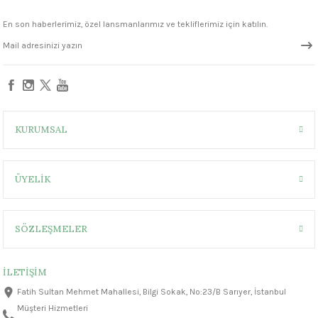
1305 °C
En son haberlerimiz, özel lansmanlarımız ve tekliflerimiz için katılın.
um 999 - 1222 °C
330,00 ₺
– 1305 °C
Sepete Ekle
FN301 Marshmallow White Seramik Sır
KURUMSAL
ÜYELİK
330,00 ₺
SÖZLEŞMELER
İLETİŞİM
Fatih Sultan Mehmet Mahallesi, Bilgi Sokak, No:23/B Sarıyer, İstanbul
Müşteri Hizmetleri