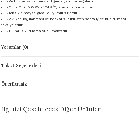
• Bisküviye ya da deri sertliğinde çamura uygulanır.
 - 1305 °C
• Cone 06/05 (999 – 1046 °C) arasında fırınlanırlar.
Stoneware Flux
• Toksik olmayan, gıda ile uyumlu sırlardır.
• 2-3 kat uygulanması ve her kat sürüldükten sonra iyice kurutulması
285 °C
tavsiye edilir.
• 118 ml'lik kutularda sunulmaktadır.
99 - 1222 °C
Yorumlar (0)
999 - 1046 °C
Taksit Seçenekleri
 1222 °C
Önerileriniz
- 1046 °C
 999 - 1046 °C
İlginizi Çekebilecek Diğer Ürünler
1063 °C
Sepete Ekle
046 °C
FN014 Antique White Seramik Sır