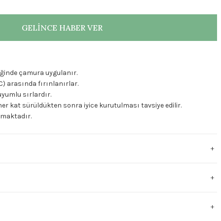
GELİNCE HABER VER
tliğinde çamura uygulanır.
C) arasında fırınlanırlar.
uyumlu sırlardır.
er kat sürüldükten sonra iyice kurutulması tavsiye edilir.
ulmaktadır.