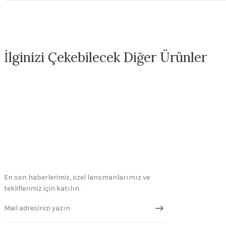
İlginizi Çekebilecek Diğer Ürünler
FN014 Antique White Seramik Sır
FN301 Marshmallow W
330,00 ₺
330,00
En son haberlerimiz, özel lansmanlarımız ve
tekliflerimiz için katılın.