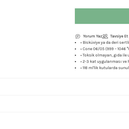
Yorum Yaz
Tavsiye Et
• Bisküviye ya da deri ser
• Cone 06/05 (999 – 1046 °
• Toksik olmayan, gıda ile 
• 2-3 kat uygulanması ve h
• 118 ml'lik kutularda sun