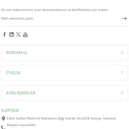
1305 °C
En son haberlerimiz, özel lansmanlarımız ve tekliflerimiz için katılın.
um 999 - 1222 °C
330,00 ₺
– 1305 °C
Sepete Ekle
FN301 Marshmallow White Seramik Sır
KURUMSAL
ÜYELİK
330,00 ₺
SÖZLEŞMELER
İLETİŞİM
Fatih Sultan Mehmet Mahallesi, Bilgi Sokak, No:23/B Sarıyer, İstanbul
Müşteri Hizmetleri