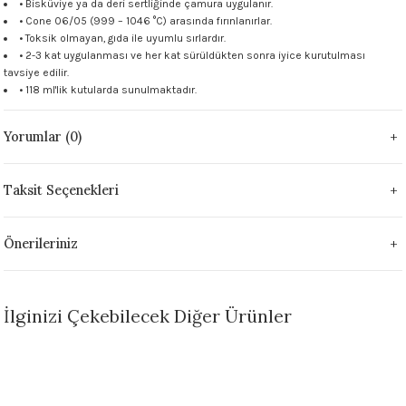
• Bisküviye ya da deri sertliğinde çamura uygulanır.
 - 1305 °C
• Cone 06/05 (999 – 1046 °C) arasında fırınlanırlar.
Stoneware Flux
• Toksik olmayan, gıda ile uyumlu sırlardır.
• 2-3 kat uygulanması ve her kat sürüldükten sonra iyice kurutulması
285 °C
tavsiye edilir.
• 118 ml'lik kutularda sunulmaktadır.
99 - 1222 °C
Yorumlar (0)
999 - 1046 °C
Taksit Seçenekleri
 1222 °C
Önerileriniz
- 1046 °C
 999 - 1046 °C
İlginizi Çekebilecek Diğer Ürünler
1063 °C
Sepete Ekle
046 °C
FN014 Antique White Seramik Sır