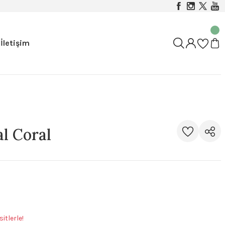
İletişim
l Coral
itlerle!