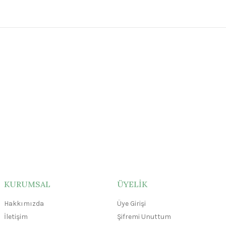
hite Seramik Sır
KURUMSAL
ÜYELİK
 ₺
Hakkımızda
Üye Girişi
İletişim
Şifremi Unuttum