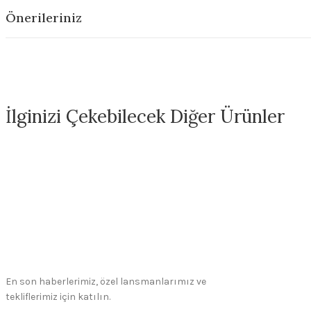
Önerileriniz
İlginizi Çekebilecek Diğer Ürünler
FN014 Antique White Seramik Sır
FN301 Marshmallow W
330,00 ₺
330,00
En son haberlerimiz, özel lansmanlarımız ve
tekliflerimiz için katılın.