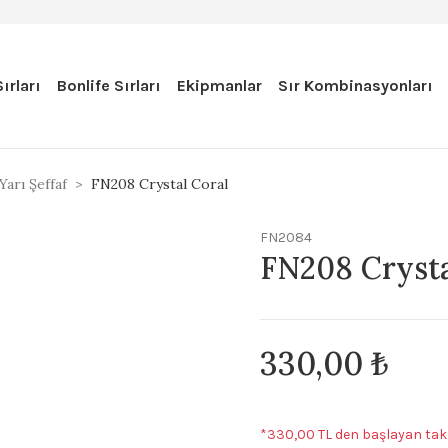
ırları
Bonlife Sırları
Ekipmanlar
Sır Kombinasyonları
Yarı Şeffaf
FN208 Crystal Coral
FN2084
FN208 Crysta
330,00 ₺
*330,00 TL den başlayan taks