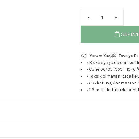
SEPETE
Yorum Yaz
Tavsiye Et
• Bisküviye ya da deri ser
• Cone 06/05 (999 – 1046 °
• Toksik olmayan, gıda ile 
• 2-3 kat uygulanması ve h
• 118 ml'lik kutularda sun