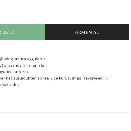
 EKLE
HEMEN AL
tliğinde çamura uygulanır.
C) arasında fırınlanırlar.
uyumlu sırlardır.
er kat sürüldükten sonra iyice kurutulması tavsiye edilir.
ulmaktadır.