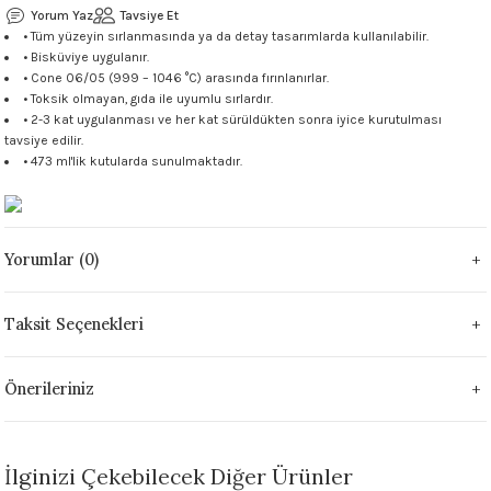
Yorum Yaz
Tavsiye Et
 - 1305 °C
Stoneware Flux
• Tüm yüzeyin sırlanmasında ya da detay tasarımlarda kullanılabilir.
• Bisküviye uygulanır.
• Cone 06/05 (999 – 1046 °C) arasında fırınlanırlar.
285 °C
• Toksik olmayan, gıda ile uyumlu sırlardır.
• 2-3 kat uygulanması ve her kat sürüldükten sonra iyice kurutulması
99 - 1222 °C
tavsiye edilir.
• 473 ml'lik kutularda sunulmaktadır.
999 - 1046 °C
 1222 °C
Yorumlar (0)
- 1046 °C
Taksit Seçenekleri
 999 - 1046 °C
Önerileriniz
1063 °C
046 °C
İlginizi Çekebilecek Diğer Ürünler