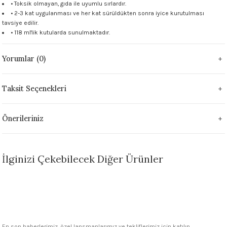
• Toksik olmayan, gıda ile uyumlu sırlardır.
 - 1305 °C
Stoneware Flux
• 2-3 kat uygulanması ve her kat sürüldükten sonra iyice kurutulması
tavsiye edilir.
• 118 ml'lik kutularda sunulmaktadır.
285 °C
Yorumlar (0)
99 - 1222 °C
999 - 1046 °C
Taksit Seçenekleri
 1222 °C
Önerileriniz
- 1046 °C
İlginizi Çekebilecek Diğer Ürünler
 999 - 1046 °C
1063 °C
Sepete Ekle
FN020 Medium Green Seramik Sır
046 °C
En son haberlerimiz, özel lansmanlarımız ve tekliflerimiz için katılın.