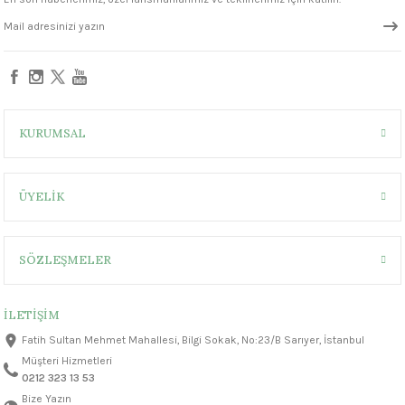
1305 °C
330,00 ₺
um 999 - 1222 °C
– 1305 °C
KURUMSAL
ÜYELİK
SÖZLEŞMELER
İLETİŞİM
Fatih Sultan Mehmet Mahallesi, Bilgi Sokak, No:23/B Sarıyer, İstanbul
Müşteri Hizmetleri
0212 323 13 53
Bize Yazın