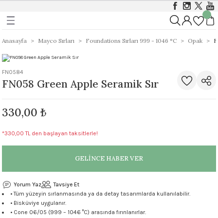
Geri Dön
Geri Dön
Geri Dön
ı
ı
Foundations Sırları 999 - 1046 
Stoneware 1186 - 1305 °C
Anasayfa
Mayco Sırları
Foundations Sırları 999 - 1046 °C
Opak
F
rları 999 - 1305 °C
istik Sırlar 1030 - 1050 °C
ı
Opak
Stoneware Klasik, Kristal ve Mat Sırlar
FN0584
FN058 Green Apple Seramik Sır
&Coat 999-1305 °C
istik Sırlar 1190 - 1230 °C
ası
Mat
Stoneware Parlak (Gloss) Sırlar
330,00 ₺
arı 999 - 1046 °C
t Sırlar 1030°C – 1050°C
ger
Yarı Şeffaf
Stoneware Özellikli ve Dokulu Sırlar
*330,00 TL den başlayan taksitlerle!
 999 - 1046 °C
1000 - 1230 °C
Stoneware Engobe
9 - 1046 °C
GELİNCE HABER VER
Stoneware Şeffaf Sırlar
 1305 °C
Ritual Glaze - Melt Gloop
Yorum Yaz
Tavsiye Et
• Tüm yüzeyin sırlanmasında ya da detay tasarımlarda kullanılabilir.
• Bisküviye uygulanır.
Koruyucu)
Ritual Glaze - Beads
• Cone 06/05 (999 – 1046 °C) arasında fırınlanırlar.