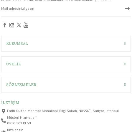
1305 °C
330,00 ₺
um 999 - 1222 °C
– 1305 °C
KURUMSAL
ÜYELİK
SÖZLEŞMELER
İLETİŞİM
Fatih Sultan Mehmet Mahallesi, Bilgi Sokak, No:23/B Sarıyer, İstanbul
Müşteri Hizmetleri
0212 323 13 53
Bize Yazın