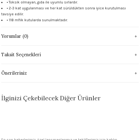
• Toksik olmayan, gıda ile uyumlu sırlardır.
 - 1305 °C
Stoneware Flux
• 2-3 kat uygulanması ve her kat sürüldükten sonra iyice kurutulması
tavsiye edilir.
• 118 ml'lik kutularda sunulmaktadır.
285 °C
Yorumlar (0)
99 - 1222 °C
999 - 1046 °C
Taksit Seçenekleri
 1222 °C
Önerileriniz
- 1046 °C
İlginizi Çekebilecek Diğer Ürünler
 999 - 1046 °C
TÜKENDİ
1063 °C
Stokta Yok
FN007 Green Seramik Sır
046 °C
En son haberlerimiz, özel lansmanlarımız ve tekliflerimiz için katılın.