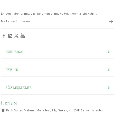
1305 °C
FN009 Black Seramik Sır
FN045 Taupe Seramik Sır
En son haberlerimiz, özel lansmanlarımız ve tekliflerimiz için katılın.
um 999 - 1222 °C
330,00 ₺
330,00 ₺
– 1305 °C
Sepete Ekle
FN304 Black Velvet Seramik Sır
KURUMSAL
ÜYELİK
330,00 ₺
SÖZLEŞMELER
İLETİŞİM
Fatih Sultan Mehmet Mahallesi, Bilgi Sokak, No:23/B Sarıyer, İstanbul