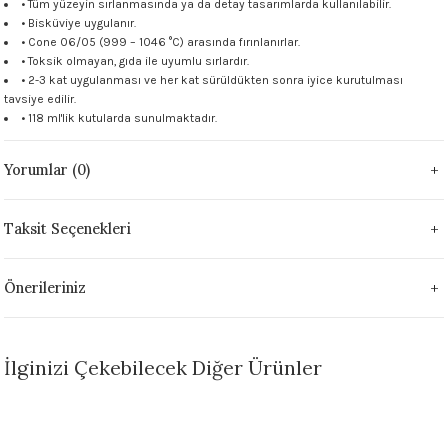
• Tüm yüzeyin sırlanmasında ya da detay tasarımlarda kullanılabilir.
 - 1305 °C
• Bisküviye uygulanır.
Stoneware Flux
• Cone 06/05 (999 – 1046 °C) arasında fırınlanırlar.
• Toksik olmayan, gıda ile uyumlu sırlardır.
285 °C
• 2-3 kat uygulanması ve her kat sürüldükten sonra iyice kurutulması
tavsiye edilir.
• 118 ml'lik kutularda sunulmaktadır.
99 - 1222 °C
Yorumlar (0)
999 - 1046 °C
 1222 °C
Taksit Seçenekleri
- 1046 °C
Önerileriniz
 999 - 1046 °C
İlginizi Çekebilecek Diğer Ürünler
1063 °C
046 °C
Sepete Ekle
Sepete Ekle