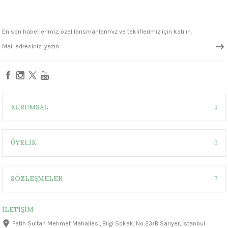
1305 °C
En son haberlerimiz, özel lansmanlarımız ve tekliflerimiz için katılın.
um 999 - 1222 °C
– 1305 °C
KURUMSAL
ÜYELİK
SÖZLEŞMELER
İLETİŞİM
Fatih Sultan Mehmet Mahallesi, Bilgi Sokak, No:23/B Sarıyer, İstanbul