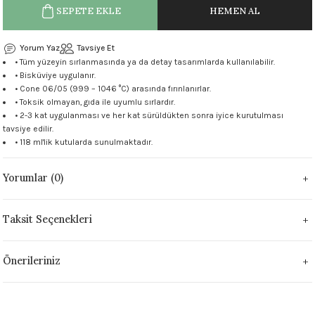
SEPETE EKLE
HEMEN AL
 - 1305 °C
Stoneware Flux
Yorum Yaz
Tavsiye Et
285 °C
• Tüm yüzeyin sırlanmasında ya da detay tasarımlarda kullanılabilir.
• Bisküviye uygulanır.
99 - 1222 °C
• Cone 06/05 (999 – 1046 °C) arasında fırınlanırlar.
• Toksik olmayan, gıda ile uyumlu sırlardır.
• 2-3 kat uygulanması ve her kat sürüldükten sonra iyice kurutulması
999 - 1046 °C
tavsiye edilir.
• 118 ml'lik kutularda sunulmaktadır.
 1222 °C
Yorumlar (0)
- 1046 °C
Taksit Seçenekleri
 999 - 1046 °C
1063 °C
Önerileriniz
046 °C