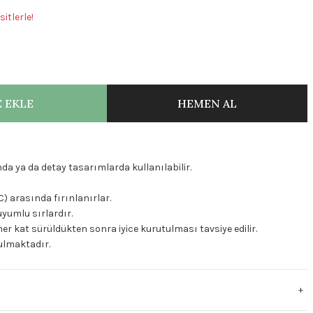
itlerle!
 EKLE
HEMEN AL
da ya da detay tasarımlarda kullanılabilir.
C) arasında fırınlanırlar.
uyumlu sırlardır.
er kat sürüldükten sonra iyice kurutulması tavsiye edilir.
nulmaktadır.