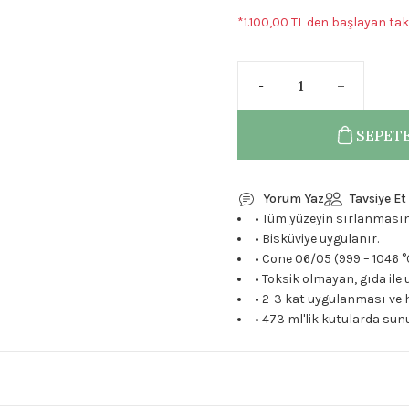
*1.100,00 TL den başlayan taks
SEPETE
Yorum Yaz
Tavsiye Et
• Tüm yüzeyin sırlanmasın
• Bisküviye uygulanır.
• Cone 06/05 (999 – 1046 °
• Toksik olmayan, gıda ile 
• 2-3 kat uygulanması ve h
• 473 ml'lik kutularda su