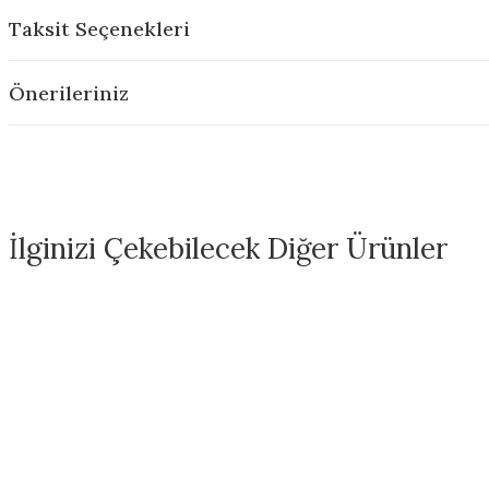
Taksit Seçenekleri
Önerileriniz
İlginizi Çekebilecek Diğer Ürünler
FN001 White Seramik Sır
FN301 Marshmallow White Ser
330,00 ₺
330,00 ₺