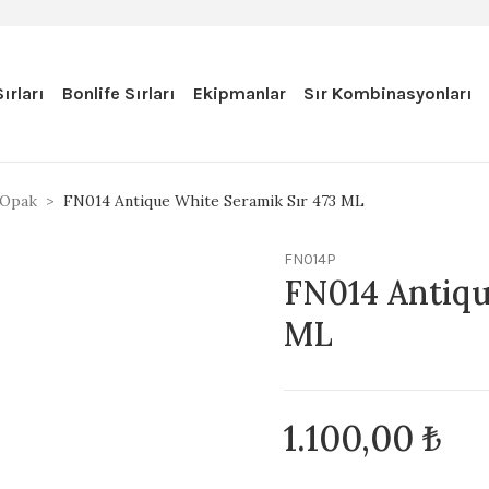
ırları
Bonlife Sırları
Ekipmanlar
Sır Kombinasyonları
Opak
FN014 Antique White Seramik Sır 473 ML
FN014P
FN014 Antiqu
ML
1.100,00 ₺