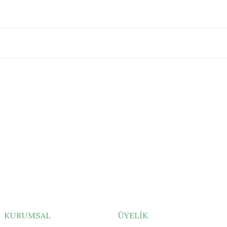
amik Sır
KURUMSAL
ÜYELİK