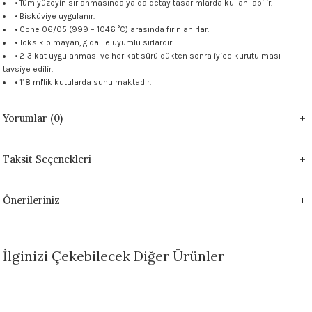
• Tüm yüzeyin sırlanmasında ya da detay tasarımlarda kullanılabilir.
 - 1305 °C
• Bisküviye uygulanır.
Stoneware Flux
• Cone 06/05 (999 – 1046 °C) arasında fırınlanırlar.
• Toksik olmayan, gıda ile uyumlu sırlardır.
285 °C
• 2-3 kat uygulanması ve her kat sürüldükten sonra iyice kurutulması
tavsiye edilir.
• 118 ml'lik kutularda sunulmaktadır.
99 - 1222 °C
Yorumlar (0)
999 - 1046 °C
 1222 °C
Taksit Seçenekleri
- 1046 °C
Önerileriniz
 999 - 1046 °C
İlginizi Çekebilecek Diğer Ürünler
1063 °C
046 °C
Sepete Ekle
Sepete Ekle