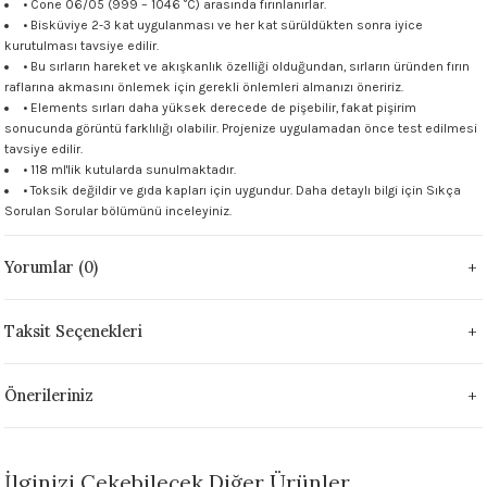
• Cone 06/05 (999 – 1046 °C) arasında fırınlanırlar.
 - 1305 °C
• Bisküviye 2-3 kat uygulanması ve her kat sürüldükten sonra iyice
Stoneware Flux
kurutulması tavsiye edilir.
• Bu sırların hareket ve akışkanlık özelliği olduğundan, sırların üründen fırın
285 °C
raflarına akmasını önlemek için gerekli önlemleri almanızı öneririz.
• Elements sırları daha yüksek derecede de pişebilir, fakat pişirim
sonucunda görüntü farklılığı olabilir. Projenize uygulamadan önce test edilmesi
99 - 1222 °C
tavsiye edilir.
• 118 ml'lik kutularda sunulmaktadır.
999 - 1046 °C
• Toksik değildir ve gıda kapları için uygundur. Daha detaylı bilgi için
Sıkça
Sorulan Sorular
bölümünü inceleyiniz.
 1222 °C
Yorumlar (0)
- 1046 °C
Taksit Seçenekleri
 999 - 1046 °C
Önerileriniz
1063 °C
046 °C
İlginizi Çekebilecek Diğer Ürünler