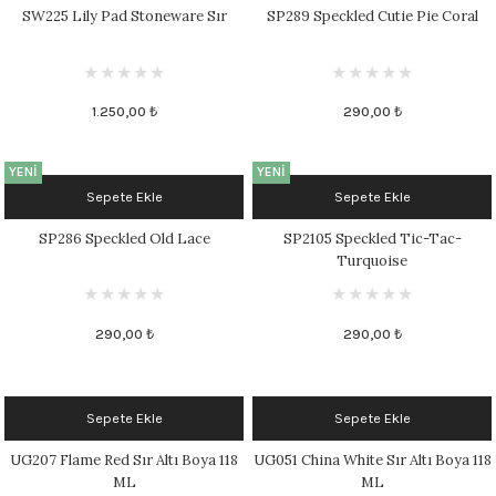
SW225 Lily Pad Stoneware Sır
SP289 Speckled Cutie Pie Coral
1.250,00 ₺
290,00 ₺
YENİ
YENİ
Sepete Ekle
Sepete Ekle
SP286 Speckled Old Lace
SP2105 Speckled Tic-Tac-
Turquoise
290,00 ₺
290,00 ₺
Sepete Ekle
Sepete Ekle
UG207 Flame Red Sır Altı Boya 118
UG051 China White Sır Altı Boya 118
ML
ML