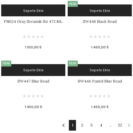
YENİ
Sepete Ekle
Sepete Ekle
FN024 Gray Seramik Sır 473 ML
SW448 Black Bead
1.100,00 ₺
1.450,00 ₺
YENİ
YENİ
Sepete Ekle
Sepete Ekle
SW447 Blue Bead
SW446 Pastel Blue Bead
1.450,00 ₺
1.450,00 ₺
1
2
3
4
..
22