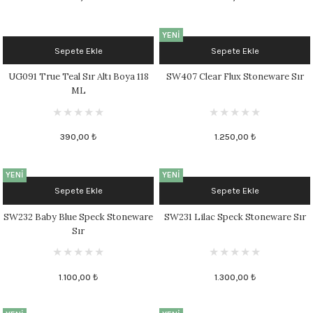
 - 1305 °C
Stoneware Flux
YENİ
Sepete Ekle
Sepete Ekle
285 °C
UG091 True Teal Sır Altı Boya 118
SW407 Clear Flux Stoneware Sır
99 - 1222 °C
ML
999 - 1046 °C
390,00 ₺
1.250,00 ₺
 1222 °C
YENİ
YENİ
- 1046 °C
Sepete Ekle
Sepete Ekle
SW232 Baby Blue Speck Stoneware
SW231 Lilac Speck Stoneware Sır
 999 - 1046 °C
Sır
1063 °C
1.100,00 ₺
1.300,00 ₺
046 °C