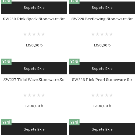
YENİ
YENİ
1305 °C
Sepete Ekle
Sepete Ekle
SW230 Pink Speck Stoneware Sır
SW228 Beetlewing Stoneware Sır
um 999 - 1222 °C
– 1305 °C
1.150,00 ₺
1.150,00 ₺
YENİ
YENİ
Sepete Ekle
Sepete Ekle
SW227 Tidal Wave Stoneware Sır
SW226 Pink Pearl Stoneware Sır
1.300,00 ₺
1.300,00 ₺
YENİ
YENİ
Sepete Ekle
Sepete Ekle