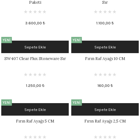
Paketi
Sır
1305 °C
um 999 - 1222 °C
3.600,00 ₺
1.100,00 ₺
– 1305 °C
YENİ
YENİ
Sepete Ekle
Sepete Ekle
SW407 Clear Flux Stoneware Sır
Fırın Raf Ayağı 10 CM
1.250,00 ₺
160,00 ₺
YENİ
YENİ
Sepete Ekle
Sepete Ekle
Fırın Raf Ayağı 5 CM
Fırın Raf Ayağı 2,5 CM