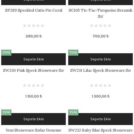
 - 1305 °C
Stoneware Flux
SP289 Speckled Cutie Pie Coral
SC105 Tic-Tac-Turquoise Seramik
Sır
285 °C
290,00 ₺
700,00 ₺
99 - 1222 °C
999 - 1046 °C
YENİ
YENİ
Sepete Ekle
Sepete Ekle
 1222 °C
SW230 Pink Speck Stoneware Sır
SW231 Lilac Speck Stoneware Sır
- 1046 °C
 999 - 1046 °C
1.150,00 ₺
1.300,00 ₺
1063 °C
YENİ
YENİ
Sepete Ekle
Sepete Ekle
046 °C
Yeni Stoneware Sırlar Deneme
SW232 Baby Blue Speck Stoneware