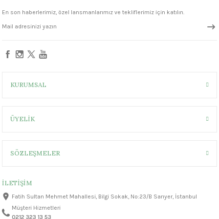
En son haberlerimiz, özel lansmanlarımız ve tekliflerimiz için katılın.
KURUMSAL
ÜYELİK
SÖZLEŞMELER
İLETİŞİM
Fatih Sultan Mehmet Mahallesi, Bilgi Sokak, No:23/B Sarıyer, İstanbul
Müşteri Hizmetleri
0212 323 13 53