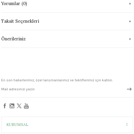
Yorumlar (0)
 - 1305 °C
Stoneware Flux
Taksit Seçenekleri
285 °C
99 - 1222 °C
Önerileriniz
999 - 1046 °C
 1222 °C
- 1046 °C
En son haberlerimiz, özel lansmanlarımız ve tekliflerimiz için katılın.
 999 - 1046 °C
1063 °C
046 °C
KURUMSAL