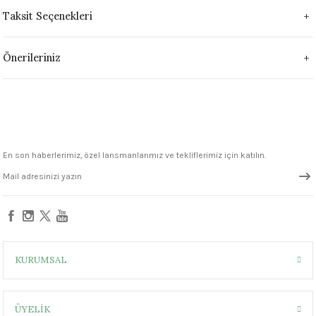
Taksit Seçenekleri
 - 1305 °C
Stoneware Flux
285 °C
Önerileriniz
99 - 1222 °C
999 - 1046 °C
 1222 °C
En son haberlerimiz, özel lansmanlarımız ve tekliflerimiz için katılın.
- 1046 °C
 999 - 1046 °C
1063 °C
KURUMSAL
046 °C
ÜYELİK